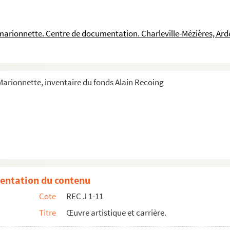
la mairie de Wissous pour représenter Trois contes populaires chinois...
Yves Robault pour représenter Trois contes populaires chinois, s.d.
a marionnette. Centre de documentation. Charleville-Mézières, Ar
Jean Mauroy pour représenter Trois contes populaires chinois, s.d.
rie de Nanterre
 Morin
 Marionnette, inventaire du fonds Alain Recoing
in Recoing
ing
rois contes populaires chinois
esses de salle pour la tournée des Trois contes populaires chinois
die de Saint-Étienne pour la tournée des Trois contes populaires chin...
entation du contenu
médiens de la tournée à Saint-Étienne des Trois contes populaires chin...
Cote
REC J 1-11
rnée à Saint-Étienne des Trois contes populaires chinois
Titre
Œuvre artistique et carrière.
lphonse Thivrier