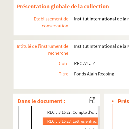
REC J 3.15 15. Contrat entre Alain Recoing et 
Présentation globale de la collection
REC J 3.15 16. Contrat entre Alain Recoing et 
Etablissement de
Institut international de l
REC J 3.15 17. Contrat entre Alain Recoing et 
conservation
REC J 3.15 18. Lettre d'Alain Recoing à la mai
REC J 3.15 19. Lettre d'Alain Recoing à Liliane
Intitulé de l'instrument de
Institut International de la
REC J 3.15 20. Lettre de Claude Dufrane à Ala
recherche
REC J 3.15 21. Lettre de R. Mallet à Alain Reco
Cote
REC A1 à Z
REC J 3.15 22. Lettre de Marie-José Bloncourt
Titre
Fonds Alain Recoing
REC J 3.15 23. Calendriers de la tournée des T
REC J 3.15 24. Déclaration de paiement des hôt
REC J 3.15 25. Lettre de P. Duverger à la Comé
Dans le document :
Prés
REC J 3.15 26. Tableau de défraiements des co
REC J 3.15 27. Compte d'exploitation de la tou
REC J 3.15 28. Lettres entre Alain Recoing et A