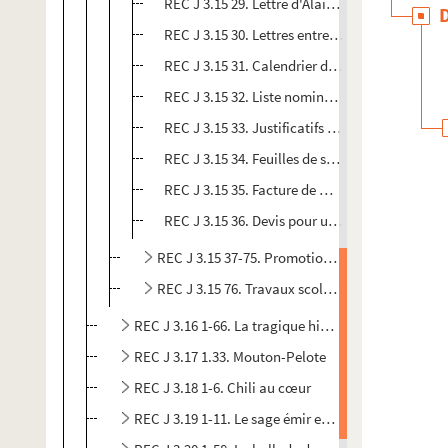
REC J 3.15 29. Lettre d'Alain Recoing à Pierre 
REC J 3.15 30. Lettres entre Alain Recoing et G
REC J 3.15 31. Calendrier des passages des Troi
REC J 3.15 32. Liste nominative des organisate
REC J 3.15 33. Justificatifs de paiement d'Ala
REC J 3.15 34. Feuilles de salaires des interpr
REC J 3.15 35. Facture de Marie-José Bloncourt
REC J 3.15 36. Devis pour une représentation d
REC J 3.15 37-75. Promotion et publicité.
REC J 3.15 76. Travaux scolaires
REC J 3.16 1-66. La tragique histoire et la fin lame
REC J 3.17 1.33. Mouton-Pelote
REC J 3.18 1-6. Chili au cœur
REC J 3.19 1-11. Le sage émir et l’oiseau ocellé