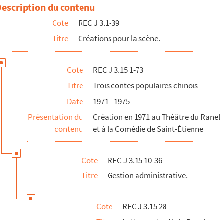
Vial
Description du contenu
. Saby
Cote
REC J 3.1-39
s contes populaires chinois à la salle des mutilés du travail de Sai...
Titre
Créations pour la scène.
urs des spectacles pour la tournée de Saint-Étienne des Trois contes ...
in Recoing pour des dépenses de la vie courante
Cote
REC J 3.15 1-73
ètes des Trois contes populaires chinois à Ranelagh
Titre
Trois contes populaires chinois
 pour la ville de Nanterre
Date
1971 - 1975
es Trois contes populaires chinois, s.d.
Présentation du
Création en 1971 au Théâtre du Ranela
contenu
et à la Comédie de Saint-Étienne
Cote
REC J 3.15 10-36
ntable du docteur Faust
Titre
Gestion administrative.
Cote
REC J 3.15 28