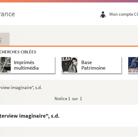
rance
Mon compte C
E
CHERCHES CIBLÉES
Imprimés
Base
multimédia
Patrimoine
rview imaginaire", s.d.
ojet de tournée au Maroc.
Notice
1 sur 1
aires sur L'enfant d'éléphant, s.d.
nterview imaginaire", s.d.
 L'enfant d'éléphant
 L'enfant d'éléphant lors du Festival Internacional de Marionetas de...