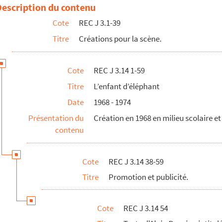
t d'éléphant, s.d.
Description du contenu
 Kodak-Pathé annonçant L'enfant d'éléphant, s.d.
Cote
REC J 3.1-39
annonçant L'enfant d'éléphant, s.d.
Titre
Créations pour la scène.
ure de Valence annonçant L'enfant d'éléphant, s.d.
-Étienne annonçant L'enfant d'éléphant, s.d.
Cote
REC J 3.14 1-59
Titre
L’enfant d’éléphant
ntable du docteur Faust
Date
1968 - 1974
Présentation du
Création en 1968 en milieu scolaire et
contenu
Cote
REC J 3.14 38-59
Titre
Promotion et publicité.
Cote
REC J 3.14 54