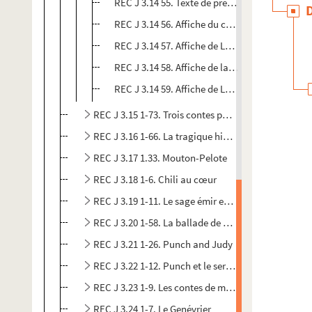
REC J 3.14 55. Texte de présentation de L'enfan
REC J 3.14 56. Affiche du comité d'entreprise
REC J 3.14 57. Affiche de La comédie de Caen 
REC J 3.14 58. Affiche de la Maison de la cult
REC J 3.14 59. Affiche de La comédie de Saint
REC J 3.15 1-73. Trois contes populaires chinois
REC J 3.16 1-66. La tragique histoire et la fin lame
REC J 3.17 1.33. Mouton-Pelote
REC J 3.18 1-6. Chili au cœur
REC J 3.19 1-11. Le sage émir et l’oiseau ocellé
REC J 3.20 1-58. La ballade de Mister Punch
REC J 3.21 1-26. Punch and Judy
REC J 3.22 1-12. Punch et le serpent arc-en-ciel
REC J 3.23 1-9. Les contes de ma charrette
REC J 3.24 1-7. Le Genévrier