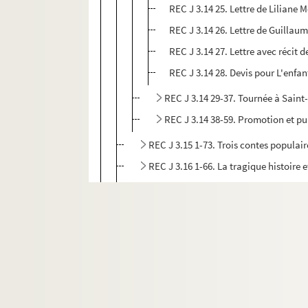
REC J 3.14 25. Lettre de Liliane 
REC J 3.14 26. Lettre de Guillau
REC J 3.14 27. Lettre avec récit
REC J 3.14 28. Devis pour L'enfan
REC J 3.14 29-37. Tournée à Saint
REC J 3.14 38-59. Promotion et pub
REC J 3.15 1-73. Trois contes populair
REC J 3.16 1-66. La tragique histoire 
REC J 3.17 1.33. Mouton-Pelote
REC J 3.18 1-6. Chili au cœur
REC J 3.19 1-11. Le sage émir et l’oise
REC J 3.20 1-58. La ballade de Mister
REC J 3.21 1-26. Punch and Judy
REC J 3.22 1-12. Punch et le serpent a