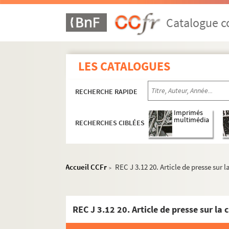
Catalogue co
LES CATALOGUES
REC A 1-3. Éléments biographiques.
RECHERCHE RAPIDE
REC D 1-2. Correspondance [classement par 
REC J 1-11. Œuvre artistique et carrière.
Imprimés
multimédia
RECHERCHES CIBLÉES
REC J 1.1-12. Alain Recoing interprète.
REC J 2.1-2. Créations pour la télévision.
REC J 3.1-39. Créations pour la scène.
Accueil CCFr
REC J 3.12 20. Article de presse sur 
>
REC J 3.1 1-2. Les Pantins respectueu
REC J 3.2 1-7. Quatre cadavres et un
REC J 3.3 1-67. La petite clef d’or
REC J 3.4 1-2. Le voyage forcé