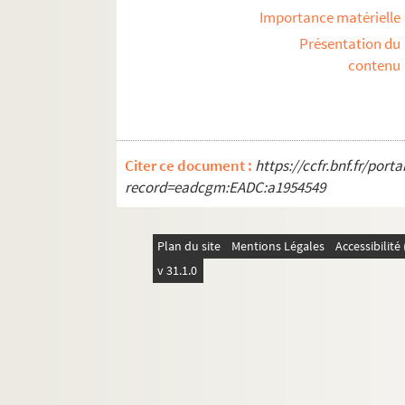
Importance matérielle
Présentation du
contenu
Citer ce document :
https://ccfr.bnf.fr/por
record=eadcgm:EADC:a1954549
Plan du site
Mentions Légales
Accessibilit
v 31.1.0