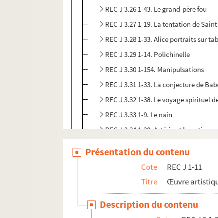
REC J 3.26 1-43. Le grand-père fou
REC J 3.27 1-19. La tentation de Sain
REC J 3.28 1-33. Alice portraits sur ta
REC J 3.29 1-14. Polichinelle
REC J 3.30 1-154. Manipulsations
REC J 3.31 1-33. La conjecture de Bab
REC J 3.32 1-38. Le voyage spirituel 
REC J 3.33 1-9. Le nain
REC J 3.34 1-20. Astérix et la potion 
REC J 3.35 1-17. Les aventures du chie
Présentation du contenu
REC J 3.36 1-90. La poudre d’intellig
Cote
REC J 1-11
REC J 3.37 1-13. Le petit retable de D
Titre
Œuvre artistiqu
REC J 3.38 1-8. Le bain de cristal
Description du contenu
REC J 3.39 1-6. Les amants de Beauca