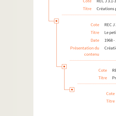
Cote
REC J 3.1-
REC J 3.40 1-3. Manger ours manger 
Titre
Créations 
REC J 4.1-27. Accueil au Théâtre des Athé
REC J 5.1-24. Projets inaboutis.
Cote
REC J 
REC J 6.1-2. Textes de pièce
Titre
Le pet
REC J 7.1-2. Droits d'auteur
Date
1968 -
REC J 8.1-3. Écrits et recherches d'Alain 
Présentation du
Créati
REC J 9.1-2. Alain Recoing directeur de 
contenu
REC J 10.1-2. Alain Recoing militant de s
REC J 11.1-3. Autres activités pédagogiq
Cote
RE
REC L 1. Archives des collaborateurs d'Alain
Titre
Pr
REC M 1-4. Documentation générale sur la m
REC T 1-3. Documents photographiques et au
Cote
REC V 1. Affiches.
Titre
REC Z 1. Objets.