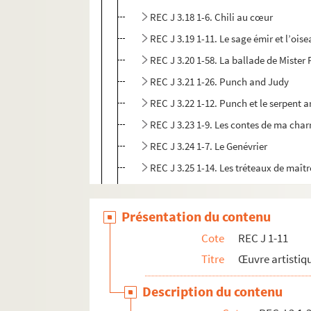
REC J 3.18 1-6. Chili au cœur
REC J 3.19 1-11. Le sage émir et l’oise
REC J 3.20 1-58. La ballade de Mister
REC J 3.21 1-26. Punch and Judy
REC J 3.22 1-12. Punch et le serpent a
REC J 3.23 1-9. Les contes de ma char
REC J 3.24 1-7. Le Genévrier
REC J 3.25 1-14. Les tréteaux de maîtr
REC J 3.26 1-43. Le grand-père fou
REC J 3.27 1-19. La tentation de Sain
Présentation du contenu
REC J 3.28 1-33. Alice portraits sur ta
Cote
REC J 1-11
REC J 3.29 1-14. Polichinelle
Titre
Œuvre artistiqu
REC J 3.30 1-154. Manipulsations
Description du contenu
REC J 3.31 1-33. La conjecture de Bab