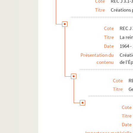
Cote
REC J 3.1-
REC J 3.32 1-38. Le voyage spirituel 
Titre
Créations 
REC J 3.33 1-9. Le nain
REC J 3.34 1-20. Astérix et la potion 
Cote
REC J 
REC J 3.35 1-17. Les aventures du chie
Titre
La rei
REC J 3.36 1-90. La poudre d’intellig
Date
1964 -
REC J 3.37 1-13. Le petit retable de D
Présentation du
Créati
REC J 3.38 1-8. Le bain de cristal
contenu
de l’É
REC J 3.39 1-6. Les amants de Beauca
REC J 3.40 1-3. Manger ours manger 
Cote
RE
REC J 4.1-27. Accueil au Théâtre des Athé
Titre
Ge
REC J 5.1-24. Projets inaboutis.
REC J 6.1-2. Textes de pièce
Cote
REC J 7.1-2. Droits d'auteur
Titre
Date
REC J 8.1-3. Écrits et recherches d'Alain 