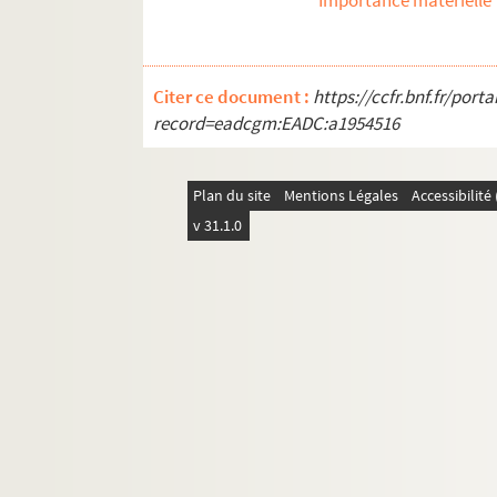
Importance matérielle
REC J 9.1-2. Alain Recoing directeur de 
REC J 10.1-2. Alain Recoing militant de s
REC J 11.1-3. Autres activités pédagogiq
Citer ce document :
https://ccfr.bnf.fr/por
REC L 1. Archives des collaborateurs d'Alain
record=eadcgm:EADC:a1954516
REC M 1-4. Documentation générale sur la m
REC T 1-3. Documents photographiques et au
Plan du site
Mentions Légales
Accessibilit
REC V 1. Affiches.
v 31.1.0
REC Z 1. Objets.