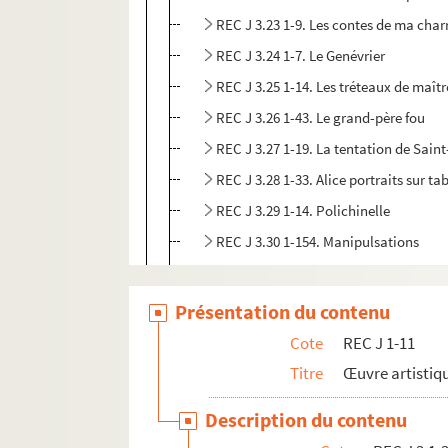
REC J 3.23 1-9. Les contes de ma char
REC J 3.24 1-7. Le Genévrier
REC J 3.25 1-14. Les tréteaux de maîtr
REC J 3.26 1-43. Le grand-père fou
REC J 3.27 1-19. La tentation de Sain
REC J 3.28 1-33. Alice portraits sur ta
REC J 3.29 1-14. Polichinelle
REC J 3.30 1-154. Manipulsations
REC J 3.31 1-33. La conjecture de Bab
REC J 3.32 1-38. Le voyage spirituel 
Présentation du contenu
REC J 3.33 1-9. Le nain
Cote
REC J 1-11
REC J 3.34 1-20. Astérix et la potion 
Titre
Œuvre artistiqu
REC J 3.35 1-17. Les aventures du chie
Description du contenu
REC J 3.36 1-90. La poudre d’intellig