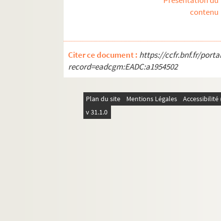
Présentation du
REC T 1-3. Documents photographiques et au
contenu
REC V 1. Affiches.
REC Z 1. Objets.
Citer ce document :
https://ccfr.bnf.fr/por
record=eadcgm:EADC:a1954502
Plan du site
Mentions Légales
Accessibilit
v 31.1.0