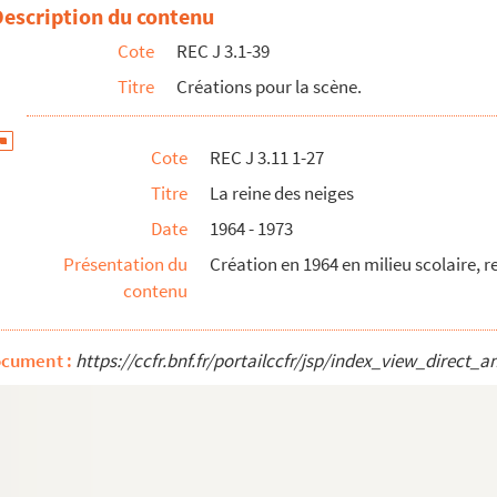
Description du contenu
Cote
REC J 3.1-39
Titre
Créations pour la scène.
Cote
REC J 3.11 1-27
Titre
La reine des neiges
Date
1964 - 1973
ntable du docteur Faust
Présentation du
Création en 1964 en milieu scolaire, r
contenu
ocument :
https://ccfr.bnf.fr/portailccfr/jsp/index_view_dire