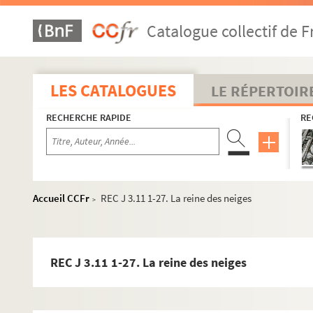
Catalogue collectif de F
LES CATALOGUES
LE RÉPERTOIR
RECHERCHE RAPIDE
RE
Accueil CCFr
REC J 3.11 1-27. La reine des neiges
>
REC A 1-3. Éléments biographiques.
REC J 3.11 1-27. La reine des neiges
REC D 1-2. Correspondance [classement par année].
REC J 1-11. Œuvre artistique et carrière.