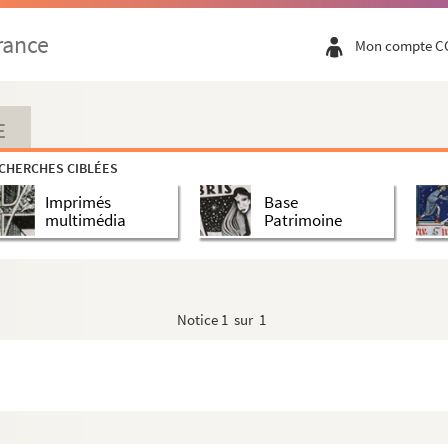
rance
Mon compte C
E
CHERCHES CIBLÉES
Imprimés
Base
multimédia
Patrimoine
Notice
1 sur 1