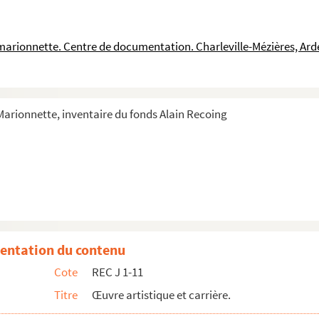
a marionnette. Centre de documentation. Charleville-Mézières, Ar
 Marionnette, inventaire du fonds Alain Recoing
entation du contenu
Cote
REC J 1-11
Titre
Œuvre artistique et carrière.