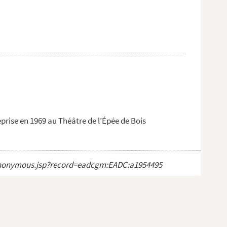
eprise en 1969 au Théâtre de l’Épée de Bois
ct_anonymous.jsp?record=eadcgm:EADC:a1954495