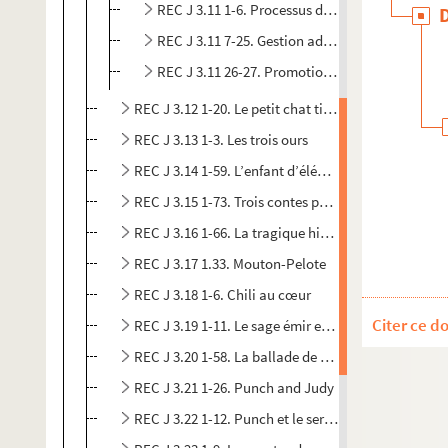
REC J 3.11 1-6. Processus de création.
REC J 3.11 7-25. Gestion administrative.
REC J 3.11 26-27. Promotion et publicité.
REC J 3.12 1-20. Le petit chat timide
REC J 3.13 1-3. Les trois ours
REC J 3.14 1-59. L’enfant d’éléphant
REC J 3.15 1-73. Trois contes populaires chinois
REC J 3.16 1-66. La tragique histoire et la fin lame
REC J 3.17 1.33. Mouton-Pelote
REC J 3.18 1-6. Chili au cœur
Citer ce d
REC J 3.19 1-11. Le sage émir et l’oiseau ocellé
REC J 3.20 1-58. La ballade de Mister Punch
REC J 3.21 1-26. Punch and Judy
REC J 3.22 1-12. Punch et le serpent arc-en-ciel