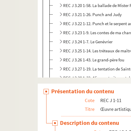
REC J 3.20 1-58. La ballade de Mister
REC J 3.21 1-26. Punch and Judy
REC J 3.22 1-12. Punch et le serpent a
REC J 3.23 1-9. Les contes de ma char
REC J 3.24 1-7. Le Genévrier
REC J 3.25 1-14. Les tréteaux de maîtr
REC J 3.26 1-43. Le grand-père fou
REC J 3.27 1-19. La tentation de Sain
REC J 3.28 1-33. Alice portraits sur ta
REC J 3.29 1-14. Polichinelle
Présentation du contenu
REC J 3.30 1-154. Manipulsations
Cote
REC J 1-11
REC J 3.31 1-33. La conjecture de Bab
Titre
Œuvre artistiqu
REC J 3.32 1-38. Le voyage spirituel 
Description du contenu
REC J 3.33 1-9. Le nain