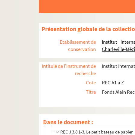
REC A 1-3. Éléments biographiques.
REC D 1-2. Correspondance [classement par 
REC J 1-11. Œuvre artistique et carrière.
Présentation globale de la collecti
REC J 1.1-12. Alain Recoing interprète.
Etablissement de
Institut inter
REC J 2.1-2. Créations pour la télévision.
conservation
Charleville-Méz
REC J 3.1-39. Créations pour la scène.
Intitulé de l'instrument de
Institut Interna
REC J 3.1 1-2. Les Pantins respectueu
recherche
REC J 3.2 1-7. Quatre cadavres et un
Cote
REC A1 à Z
REC J 3.3 1-67. La petite clef d’or
Titre
Fonds Alain Re
REC J 3.4 1-2. Le voyage forcé
REC J 3.5 1-3. Le mort sur le banc
REC J 3.6 1-7. Le petit retable de Don
Dans le document :
REC J 3.7 1/1. La bigue les bigots et l
REC J 3.8 1-3. Le petit bateau de papier