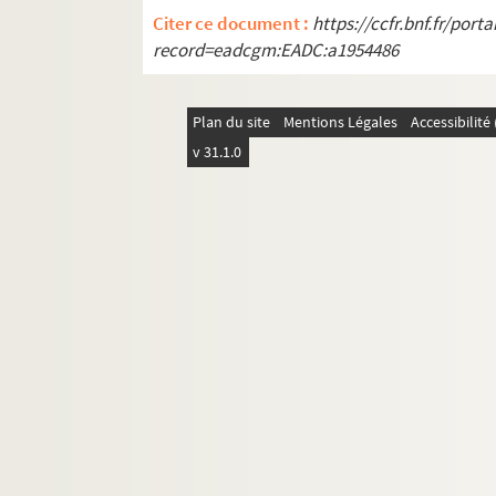
Citer ce document :
https://ccfr.bnf.fr/por
REC L 1. Archives des collaborateurs d'Alain
record=eadcgm:EADC:a1954486
REC M 1-4. Documentation générale sur la m
REC T 1-3. Documents photographiques et au
Plan du site
Mentions Légales
Accessibilit
REC V 1. Affiches.
v 31.1.0
REC Z 1. Objets.