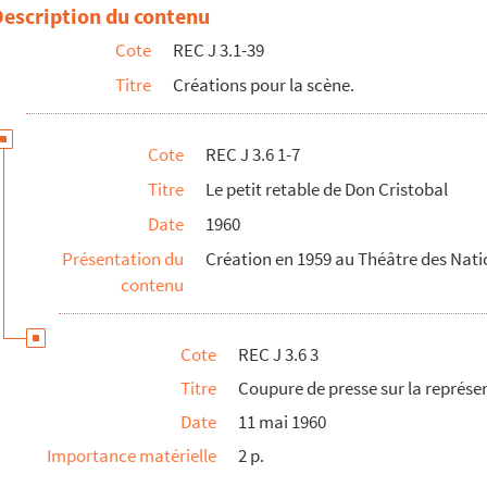
me du cycle international de marionnettes, s.d.
Description du contenu
espagnol de la Sorbonne, s.d.
Cote
REC J 3.1-39
tin- Martine, s.d.
Titre
Créations pour la scène.
rtine, s.d.
Cote
REC J 3.6 1-7
Titre
Le petit retable de Don Cristobal
Date
1960
Présentation du
Création en 1959 au Théâtre des Nati
contenu
Cote
REC J 3.6 3
Titre
Coupure de presse sur la représen
Date
11 mai 1960
ntable du docteur Faust
Importance matérielle
2 p.