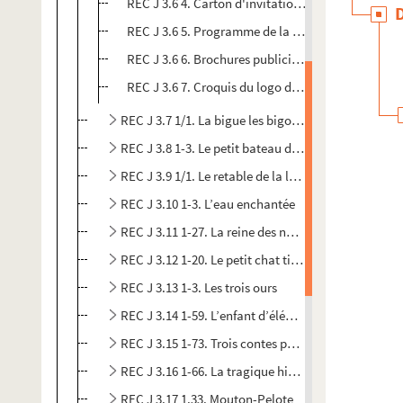
REC J 3.6 4. Carton d'invitation lettre et program
REC J 3.6 5. Programme de la R.T.F. et du Théâtre 
REC J 3.6 6. Brochures publicitaires du théâtre Mar
REC J 3.6 7. Croquis du logo du Théâtre Martin- Ma
REC J 3.7 1/1. La bigue les bigots et le loup
REC J 3.8 1-3. Le petit bateau de papier
REC J 3.9 1/1. Le retable de la liberté de Mélisandre
REC J 3.10 1-3. L’eau enchantée
REC J 3.11 1-27. La reine des neiges
REC J 3.12 1-20. Le petit chat timide
REC J 3.13 1-3. Les trois ours
REC J 3.14 1-59. L’enfant d’éléphant
REC J 3.15 1-73. Trois contes populaires chinois
REC J 3.16 1-66. La tragique histoire et la fin lame
REC J 3.17 1.33. Mouton-Pelote