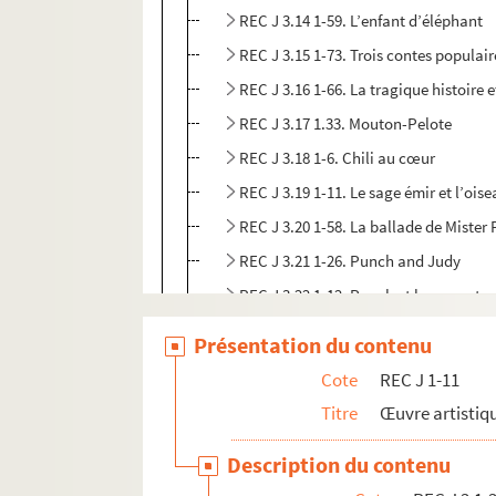
REC J 3.14 1-59. L’enfant d’éléphant
REC J 3.15 1-73. Trois contes populair
REC J 3.16 1-66. La tragique histoire 
REC J 3.17 1.33. Mouton-Pelote
REC J 3.18 1-6. Chili au cœur
REC J 3.19 1-11. Le sage émir et l’oise
REC J 3.20 1-58. La ballade de Mister
REC J 3.21 1-26. Punch and Judy
REC J 3.22 1-12. Punch et le serpent a
REC J 3.23 1-9. Les contes de ma char
Présentation du contenu
REC J 3.24 1-7. Le Genévrier
Cote
REC J 1-11
REC J 3.25 1-14. Les tréteaux de maîtr
Titre
Œuvre artistiqu
REC J 3.26 1-43. Le grand-père fou
Description du contenu
REC J 3.27 1-19. La tentation de Sain