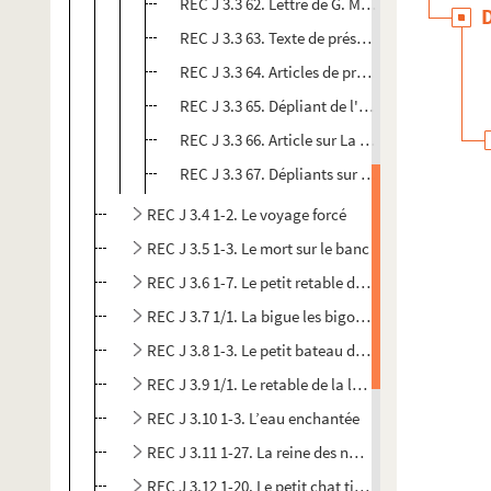
REC J 3.3 62. Lettre de G. Mathonet à Alain Re
REC J 3.3 63. Texte de présentation du Théâtre
REC J 3.3 64. Articles de presse sur la représen
REC J 3.3 65. Dépliant de l'association Travail
REC J 3.3 66. Article sur La clef d'or dans la r
REC J 3.3 67. Dépliants sur le Théâtre Martin M
REC J 3.4 1-2. Le voyage forcé
REC J 3.5 1-3. Le mort sur le banc
REC J 3.6 1-7. Le petit retable de Don Cristobal
REC J 3.7 1/1. La bigue les bigots et le loup
REC J 3.8 1-3. Le petit bateau de papier
REC J 3.9 1/1. Le retable de la liberté de Mélisandre
REC J 3.10 1-3. L’eau enchantée
REC J 3.11 1-27. La reine des neiges
REC J 3.12 1-20. Le petit chat timide