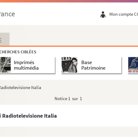
rance
Mon compte C
E
CHERCHES CIBLÉES
Imprimés
Base
multimédia
Patrimoine
Radiotelevisione Italia
Notice
1 sur 1
tre de l'Alliance Française.
i Radiotelevisione Italia
elge.