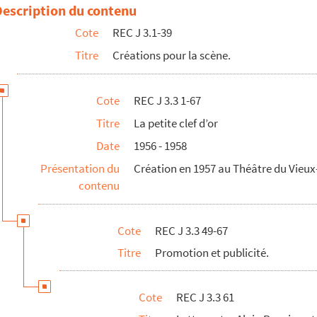
coing
Description du contenu
 Martin Martine, s.d.
Cote
REC J 3.1-39
tation La clef d'or
Titre
Créations pour la scène.
 et culture annonçant La clef d'or
evue Bonnes soirées
Cote
REC J 3.3 1-67
artine avec cartons d'invitation pour La clef d'or, s.d.
Titre
La petite clef d’or
Date
1956 - 1958
Présentation du
Création en 1957 au Théâtre du Vieux
contenu
Cote
REC J 3.3 49-67
Titre
Promotion et publicité.
Cote
REC J 3.3 61