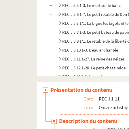
REC J 3.5 1-3. Le mort sur le banc
REC J 3.6 1-7. Le petit retable de Don
REC J 3.7 1/1. La bigue les bigots et l
REC J 3.8 1-3. Le petit bateau de papi
REC J 3.9 1/1. Le retable de la liberté
REC J 3.10 1-3. L’eau enchantée
REC J 3.11 1-27. La reine des neiges
REC J 3.12 1-20. Le petit chat timide
REC J 3.13 1-3. Les trois ours
REC J 3.14 1-59. L’enfant d’éléphant
Présentation du contenu
REC J 3.15 1-73. Trois contes populair
Cote
REC J 1-11
REC J 3.16 1-66. La tragique histoire 
Titre
Œuvre artistiqu
REC J 3.17 1.33. Mouton-Pelote
Description du contenu
REC J 3.18 1-6. Chili au cœur