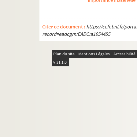
Importance matérielle
REC J 3.34 1-20. Astérix et la potion 
REC J 3.35 1-17. Les aventures du chie
REC J 3.36 1-90. La poudre d’intellig
Citer ce document :
https://ccfr.bnf.fr/por
record=eadcgm:EADC:a1954455
REC J 3.37 1-13. Le petit retable de D
REC J 3.38 1-8. Le bain de cristal
Plan du site
REC J 3.39 1-6. Les amants de Beauca
Mentions Légales
Accessibilit
v 31.1.0
REC J 3.40 1-3. Manger ours manger 
REC J 4.1-27. Accueil au Théâtre des Athé
REC J 5.1-24. Projets inaboutis.
REC J 6.1-2. Textes de pièce
REC J 7.1-2. Droits d'auteur
REC J 8.1-3. Écrits et recherches d'Alain 
REC J 9.1-2. Alain Recoing directeur de 
REC J 10.1-2. Alain Recoing militant de s