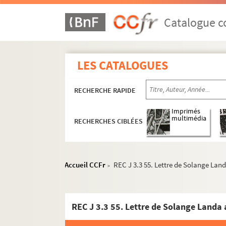
Catalogue co
LES CATALOGUES
RECHERCHE RAPIDE
Imprimés
multimédia
RECHERCHES CIBLÉES
REC A 1-3. Éléments biographiques.
REC D 1-2. Correspondance [classement par 
REC J 1-11. Œuvre artistique et carrière.
Accueil CCFr
REC J 3.3 55. Lettre de Solange Lan
>
REC J 1.1-12. Alain Recoing interprète.
REC J 2.1-2. Créations pour la télévision.
REC J 3.3 55. Lettre de Solange Landa 
REC J 3.1-39. Créations pour la scène.
REC J 3.1 1-2. Les Pantins respectueu