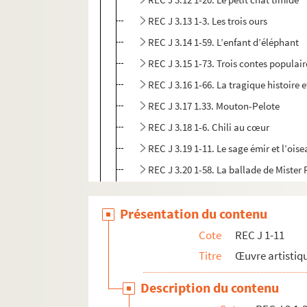
REC J 3.13 1-3. Les trois ours
REC J 3.14 1-59. L’enfant d’éléphant
REC J 3.15 1-73. Trois contes populair
REC J 3.16 1-66. La tragique histoire 
REC J 3.17 1.33. Mouton-Pelote
REC J 3.18 1-6. Chili au cœur
REC J 3.19 1-11. Le sage émir et l’oise
REC J 3.20 1-58. La ballade de Mister
REC J 3.21 1-26. Punch and Judy
Présentation du contenu
REC J 3.22 1-12. Punch et le serpent a
REC J 3.23 1-9. Les contes de ma char
Cote
REC J 1-11
REC J 3.24 1-7. Le Genévrier
Titre
Œuvre artistiqu
REC J 3.25 1-14. Les tréteaux de maîtr
Description du contenu
REC J 3.26 1-43. Le grand-père fou