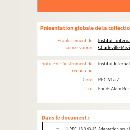
REC A 1-3. Éléments biographiques.
REC D 1-2. Correspondance [classement par 
Présentation globale de la collecti
REC J 1-11. Œuvre artistique et carrière.
Etablissement de
Institut inter
REC J 1.1-12. Alain Recoing interprète.
conservation
Charleville-Méz
REC J 2.1-2. Créations pour la télévision.
REC J 3.1-39. Créations pour la scène.
Intitulé de l'instrument de
Institut Interna
recherche
REC J 3.1 1-2. Les Pantins respectueu
Cote
REC A1 à Z
REC J 3.2 1-7. Quatre cadavres et un
Titre
Fonds Alain Re
REC J 3.3 1-67. La petite clef d’or
REC J 3.3 1-10. Processus de créat
REC J 3.3 11-18. Gestion administr
Dans le document :
REC J 3.3 19-39. Représentation d
REC J 3.3 40-45. Adaptation pour l