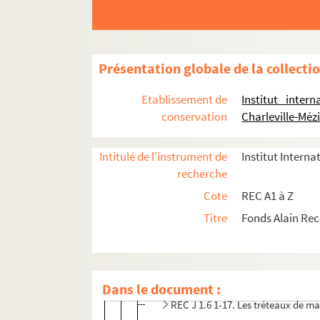
Présentation globale de la collecti
REC A 1-3. Éléments biographiques.
REC D 1-2. Correspondance [classement par 
Etablissement de
Institut inter
REC J 1-11. Œuvre artistique et carrière.
conservation
Charleville-Méz
REC J 1.1-12. Alain Recoing interprète.
Intitulé de l'instrument de
Institut Interna
REC J 1.1-11. Au théâtre
recherche
REC J 1.1 1-4. Théâtre de marionn
Cote
REC A1 à Z
REC J 1.2 1/1. Le réveille-matin s
Titre
Fonds Alain Re
REC J 1.3 1-4. La Traviata, créati
REC J 1.4 1/1. La Mascotte, créat
REC J 1.5 1-9. Wallenstein, créat
Dans le document :
REC J 1.6 1-17. Les tréteaux de ma