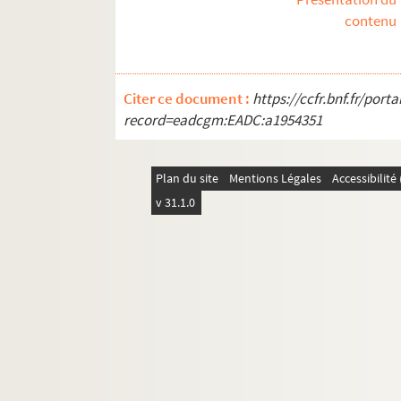
contenu
Citer ce document :
https://ccfr.bnf.fr/por
record=eadcgm:EADC:a1954351
Plan du site
Mentions Légales
Accessibilit
v 31.1.0