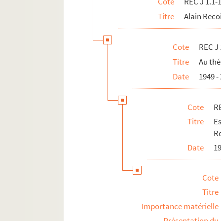
Cote
REC J 1.1-
Titre
Alain Reco
Cote
REC J 
Titre
Au thé
Date
1949 -
Cote
RE
Titre
E
Ro
Date
1
Cote
Titre
Importance matérielle
Présentation du