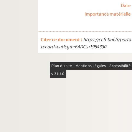
Date
Importance matérielle
Citer ce document :
https://ccfr.bnf.fr/por
record=eadcgm:EADC:a1954330
Plan du site
Mentions Légales
Accessibilit
v 31.1.0