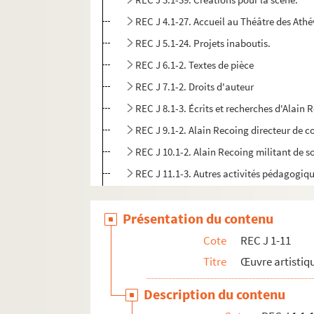
REC J 4.1-27. Accueil au Théâtre des Athé
REC J 5.1-24. Projets inaboutis.
REC J 6.1-2. Textes de pièce
REC J 7.1-2. Droits d'auteur
REC J 8.1-3. Écrits et recherches d'Alain 
REC J 9.1-2. Alain Recoing directeur de 
REC J 10.1-2. Alain Recoing militant de s
REC J 11.1-3. Autres activités pédagogiq
REC L 1. Archives des collaborateurs d'Alain
Présentation du contenu
REC M 1-4. Documentation générale sur la m
Cote
REC J 1-11
REC T 1-3. Documents photographiques et au
Titre
Œuvre artistiqu
REC V 1. Affiches.
REC Z 1. Objets.
Description du contenu