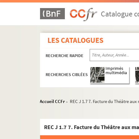
Catalogue co
LES CATALOGUES
RECHERCHE RAPIDE
Imprimés
multimédia
RECHERCHES CIBLÉES
Accueil CCFr
REC J 1.7 7. Facture du Théâtre aux m
>
REC A 1-3. Éléments biographiques.
REC D 1-2. Correspondance [classement par 
REC J 1-11. Œuvre artistique et carrière.
REC J 1.1-12. Alain Recoing interprète.