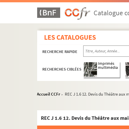
Catalogue co
LES CATALOGUES
RECHERCHE RAPIDE
REC A 1-3. Éléments biographiques.
Imprimés
multimédia
RECHERCHES CIBLÉES
REC D 1-2. Correspondance [classement par 
REC J 1-11. Œuvre artistique et carrière.
REC J 1.1-12. Alain Recoing interprète.
Accueil CCFr
REC J 1.6 12. Devis du Théâtre aux m
>
REC J 1.1-11. Au théâtre
REC J 1.1 1-4. Théâtre de marionn
REC J 1.2 1/1. Le réveille-matin s