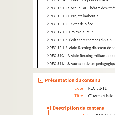
REC J 4.1-27. Accueil au Théâtre des Athé
REC J 5.1-24. Projets inaboutis.
REC J 6.1-2. Textes de pièce
REC J 7.1-2. Droits d'auteur
REC J 8.1-3. Écrits et recherches d'Alain 
REC J 9.1-2. Alain Recoing directeur de 
REC J 10.1-2. Alain Recoing militant de s
REC J 11.1-3. Autres activités pédagogiq
REC L 1. Archives des collaborateurs d'Alain
Présentation du contenu
REC M 1-4. Documentation générale sur la m
Cote
REC J 1-11
REC T 1-3. Documents photographiques et au
Titre
Œuvre artistiqu
REC V 1. Affiches.
REC Z 1. Objets.
Description du contenu