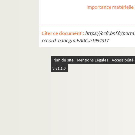
Importance matérielle
Citer ce document :
https://ccfr.bnf.fr/por
record=eadcgm:EADC:a1954317
Plan du site
Mentions Légales
Accessibilit
v 31.1.0