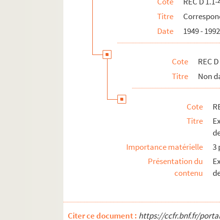
Cote
REC D 1.1-
Titre
Correspond
Date
1949 - 199
Cote
REC D 
Titre
Non d
Cote
RE
Titre
Ex
de
Importance matérielle
3 
Présentation du
Ex
contenu
d
Citer ce document :
https://ccfr.bnf.fr/por