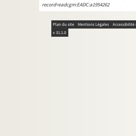
record=eadcgm:EADC:a1954262
Plan du site
Mentions Légales
Accessibilit
v 31.1.0