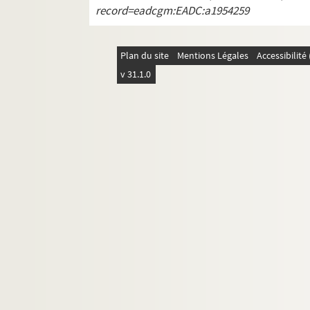
record=eadcgm:EADC:a1954259
Plan du site
Mentions Légales
Accessibilit
v 31.1.0