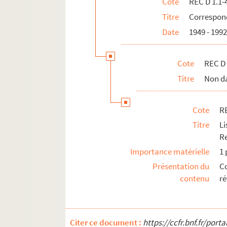
Cote
REC D 1.1-
Titre
Correspond
Date
1949 - 199
Cote
REC D 
Titre
Non d
Cote
RE
Titre
L
Re
Importance matérielle
1 
Présentation du
C
contenu
ré
Citer ce document :
https://ccfr.bnf.fr/por