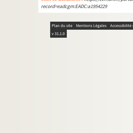
record=eadcgm:EADC:a1954229
Plan du site
Mentions Légales
Accessibilit
v 31.1.0