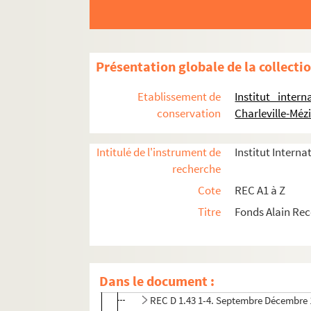
REC D 1.30 1-29. Janvier Décembre 19
REC D 1.31 1-23. Janvier Décembre 19
REC D 1.32 1-55. Janvier Décembre 19
Présentation globale de la collecti
REC D 1.33 1-72. Janvier Décembre 19
Etablissement de
Institut inter
REC D 1.34 1-45. Janvier Décembre 19
conservation
Charleville-Méz
REC D 1.35 1-31. Janvier Décembre 19
REC D 1.36 1-17. Janvier Octobre 198
Intitulé de l'instrument de
Institut Interna
recherche
REC D 1.37 1-10. Janvier Novembre 1
Cote
REC A1 à Z
REC D 1.38 1-8. Janvier Août 1987
Titre
Fonds Alain Re
REC D 1.39 1-13. Janvier Septembre 1
REC D 1.40 1-9. Janvier Novembre 19
REC D 1.41 1-18. Janvier Décembre 19
Dans le document :
REC D 1.42 1-21. Janvier Septembre 1
REC D 1.43 1-4. Septembre Décembre