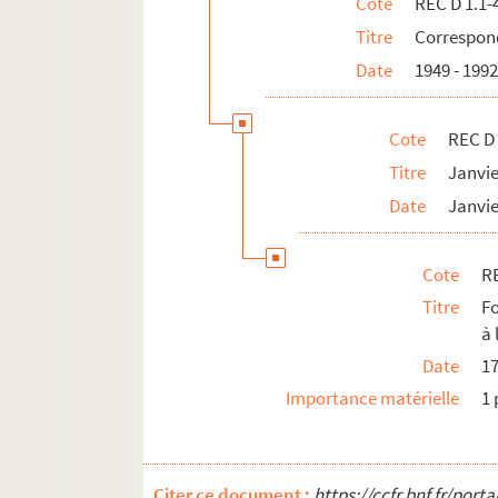
Cote
REC D 1.1-
Titre
Correspond
Date
1949 - 199
Cote
REC D 
Titre
Janvi
Date
Janvi
Cote
RE
Titre
F
à 
Date
1
Importance matérielle
1 
Citer ce document :
https://ccfr.bnf.fr/por