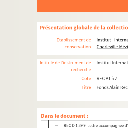
REC D 1.35 1-31. Janvier Décembre 19
REC D 1.36 1-17. Janvier Octobre 198
REC D 1.37 1-10. Janvier Novembre 1
Présentation globale de la collecti
REC D 1.38 1-8. Janvier Août 1987
Etablissement de
Institut inter
REC D 1.39 1-13. Janvier Septembre 198
conservation
Charleville-Méz
REC D 1.39 1. Bilan du théâtre aux 
Intitulé de l'instrument de
Institut Interna
REC D 1.39 2. Lettre d'Alain Recoin
recherche
REC D 1.39 3. Lettre de Robert Abirac
Cote
REC A1 à Z
REC D 1.39 4. Contrat entre Maryse L
Titre
Fonds Alain Re
REC D 1.39 5. Lettre d'Alain Le Vern 
REC D 1.39 6. Convention entre le mi
REC D 1.39 7. Lettre de madame Desp
Dans le document :
REC D 1.39 8. Lettre de Michel Béléz
REC D 1.39 9. Lettre accompagnée 