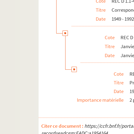
Cote
REC D 1.1-
Titre
Correspond
Date
1949 - 199
Cote
REC D 
Titre
Janvi
Date
Janvie
Cote
RE
Titre
Pr
Date
1
Importance matérielle
2 
Citer ce document :
https://ccfr.bnf.fr/por
record=eadcgm:EADC:a1954164