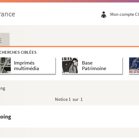
rance
Mon compte C
E
s nues
CHERCHES CIBLÉES
ecoing
Imprimés
Base
coing
multimédia
Patrimoine
rached
erc
ing
ix
Notice
1 sur 1
tistique pour les années 1983 et 1984 du Théâtre aux mains nues
coing
coing
Caron
tutz