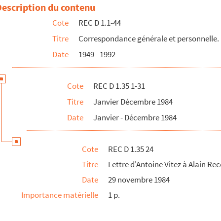
 Recoing
Description du contenu
ing pour le spectacle La mascotte
Cote
REC D 1.1-44
x mains nues par la société Artistic-Voltaire
Titre
Correspondance générale et personnelle.
Date
1949 - 1992
 aux mains nues
x mains nues
Cote
REC D 1.35 1-31
ment des comptes d'exploitations
Titre
Janvier Décembre 1984
Date
Janvier - Décembre 1984
Cote
REC D 1.35 24
Titre
Lettre d'Antoine Vitez à Alain Re
Date
29 novembre 1984
Importance matérielle
1 p.