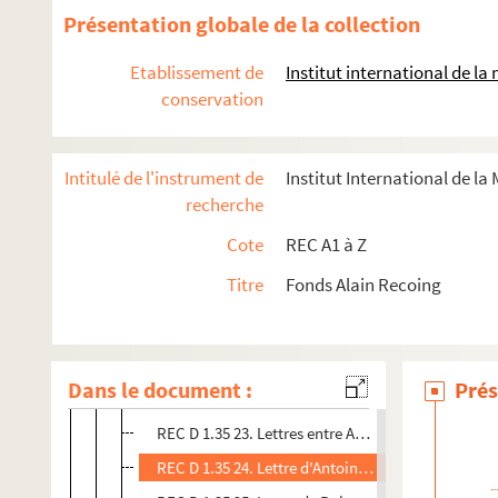
REC D 1.35 11. Lettre de Marie-Louise et David Re
Présentation globale de la collection
REC D 1.35 12. Lettre d'Alain Recoing à Patrick Ga
Etablissement de
Institut international de l
REC D 1.35 13. Lettre d'information de la section 
conservation
REC D 1.35 14. Contrat de responsabilité civile d
REC D 1.35 15. Lettre d'Alain Recoing à Marie-Jos
Intitulé de l'instrument de
Institut International de la
REC D 1.35 16. Lettres entre Alain Recoing et Franç
recherche
REC D 1.35 17. Lettres de Jack Lang à Alain Recoi
Cote
REC A1 à Z
REC D 1.35 18. Lettre de Floristella Stephani et Th
Titre
Fonds Alain Recoing
REC D 1.35 19. Lettre d'Alain Recoing à Jacques Fé
REC D 1.35 20. Compte d'exploitation du théâtre 
REC D 1.35 21. Lettre de Serge Dotti à Alain Recoi
Dans le document :
Prés
REC D 1.35 22. Lettre de Bernard Coutant à Alain
REC D 1.35 23. Lettres entre Antoine Vitez et Alain
REC D 1.35 24. Lettre d'Antoine Vitez à Alain Reco