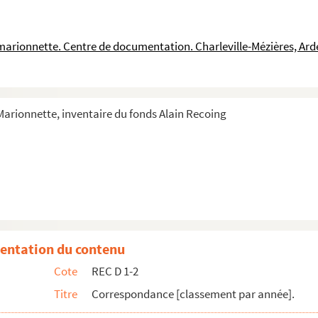
coing à la société des auteurs et compositeurs dramatiques
llo
a marionnette. Centre de documentation. Charleville-Mézières, Ar
française de l'Union internationale de la marionnette
u Théâtre aux mains nues
ée Roig
 Marionnette, inventaire du fonds Alain Recoing
oise Le Tellier
ng
ierry Vernet à Alain Recoing
lix
aux mains nues
ng
entation du contenu
 Recoing
Cote
REC D 1-2
 Recoing
Titre
Correspondance [classement par année].
ing