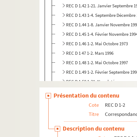
REC D 1.42 1-21. Janvier Septembre 1
REC D 1.43 1-4. Septembre Décembre
REC D 1.44 1-8. Janvier Novembre 19
REC D 1.45 1-4. Février Novembre 199
REC D 1.46 1-2. Mai Octobre 1973
REC D 1 47 1-2. Mars 1996
REC D 1.48 1-2. Mai Octobre 1997
REC D 1.49 1-2. Février Septembre 19
REC D 1.50 1-21. Non datées.
REC D 2.1-6. Autres courriers.
Présentation du contenu
REC J 1-11. Œuvre artistique et carrière.
Cote
REC D 1-2
REC L 1. Archives des collaborateurs d'Alain
Titre
Correspondanc
REC M 1-4. Documentation générale sur la m
Description du contenu
REC T 1-3. Documents photographiques et au