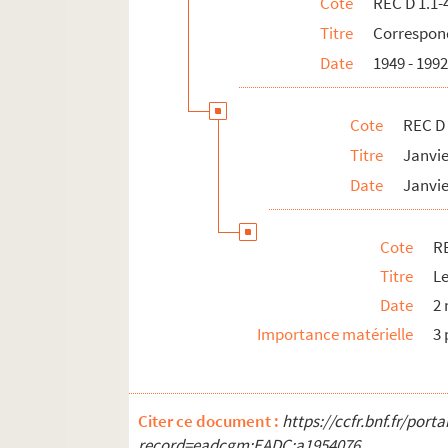
Cote
REC D 1.1-
REC V 1. Affiches.
Titre
Correspond
REC Z 1. Objets.
Date
1949 - 199
Cote
REC D 
Titre
Janvi
Date
Janvie
Cote
RE
Titre
Le
Date
2
Importance matérielle
3 
Citer ce document :
https://ccfr.bnf.fr/por
record=eadcgm:EADC:a1954076