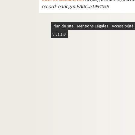
record=eadcgm:EADC:a1954056
REC D 2.1-6. Autres courriers.
REC J 1-11. Œuvre artistique et carrière.
Plan du site
Mentions Légales
Accessibilit
REC L 1. Archives des collaborateurs d'Alain
v 31.1.0
REC M 1-4. Documentation générale sur la m
REC T 1-3. Documents photographiques et au
REC V 1. Affiches.
REC Z 1. Objets.