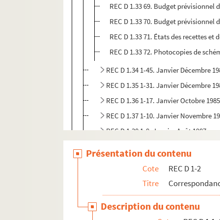
REC D 1.33 69. Budget prévisionnel 
REC D 1.33 70. Budget prévisionnel 
REC D 1.33 71. États des recettes et
REC D 1.33 72. Photocopies de schéma
REC D 1.34 1-45. Janvier Décembre 19
REC D 1.35 1-31. Janvier Décembre 19
REC D 1.36 1-17. Janvier Octobre 198
REC D 1.37 1-10. Janvier Novembre 1
REC D 1.38 1-8. Janvier Août 1987
REC D 1.39 1-13. Janvier Septembre 1
Présentation du contenu
REC D 1.40 1-9. Janvier Novembre 19
Cote
REC D 1-2
REC D 1.41 1-18. Janvier Décembre 19
Titre
Correspondanc
REC D 1.42 1-21. Janvier Septembre 1
Description du contenu
REC D 1.43 1-4. Septembre Décembre