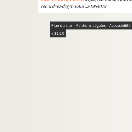
record=eadcgm:EADC:a1954019
Plan du site
Mentions Légales
Accessibilit
v 31.1.0