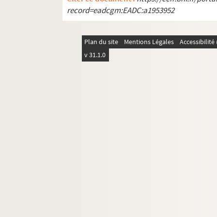
record=eadcgm:EADC:a1953952
Plan du site
Mentions Légales
Accessibilit
v 31.1.0