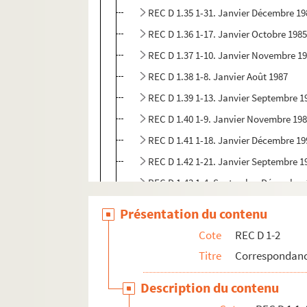
REC D 1.35 1-31. Janvier Décembre 19
REC D 1.36 1-17. Janvier Octobre 198
REC D 1.37 1-10. Janvier Novembre 1
REC D 1.38 1-8. Janvier Août 1987
REC D 1.39 1-13. Janvier Septembre 1
REC D 1.40 1-9. Janvier Novembre 19
REC D 1.41 1-18. Janvier Décembre 19
REC D 1.42 1-21. Janvier Septembre 1
REC D 1.43 1-4. Septembre Décembre
REC D 1.44 1-8. Janvier Novembre 19
Présentation du contenu
REC D 1.45 1-4. Février Novembre 199
Cote
REC D 1-2
REC D 1.46 1-2. Mai Octobre 1973
Titre
Correspondanc
REC D 1 47 1-2. Mars 1996
Description du contenu
REC D 1.48 1-2. Mai Octobre 1997