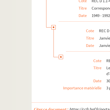
Cote
REC D 1.1-
REC D 1.49 1-2. Février Septembre 19
Titre
Correspond
REC D 1.50 1-21. Non datées.
Date
1949 - 199
REC D 2.1-6. Autres courriers.
REC J 1-11. Œuvre artistique et carrière.
Cote
REC D 
REC L 1. Archives des collaborateurs d'Alain
Titre
Janvi
REC M 1-4. Documentation générale sur la m
Date
Janvie
REC T 1-3. Documents photographiques et au
REC V 1. Affiches.
Cote
RE
REC Z 1. Objets.
Titre
L
d'
Date
30
Importance matérielle
3 
Citer ce document :
https://ccfr.bnf.fr/por