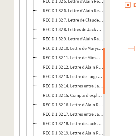
REC D 1.32 5. Lettre d'Alain Recoing à Jacques Bl
REC D 1.32 6. Lettre d'Alain Recoing à Jack Salom
REC D 1.32 7. Lettre de Claude Monestier à Alain 
REC D 1.32 8. Lettres de Jack Salom aux responsabl
REC D 1.32 9. Lettre d'Alain Recoing à Cathy et M
REC D 1.32 10. Lettre de Maryse Badiou à Alain R
REC D 1.32 11. Lettre de Mimmo Chianese à Alain
REC D 1.32 12. Lettre d'Alain Recoing à Bernard Po
REC D 1.32 13. Lettre de Luigi Tassinari à Jack Sa
REC D 1.32 14. Lettres entre Jack Salom et Paule
REC D 1.32 15. Compte d'exploitation de la comp
REC D 1.32 16. Lettre d'Alain Recoing à Vojo Stan
REC D 1.32 17. Lettres entre Jack Salom et Erika L
REC D 1.32 18. Lettre de Jack Salom au relais cultu
REC D 1.32 19. Lettre d'Alain Recoing à Massimo 