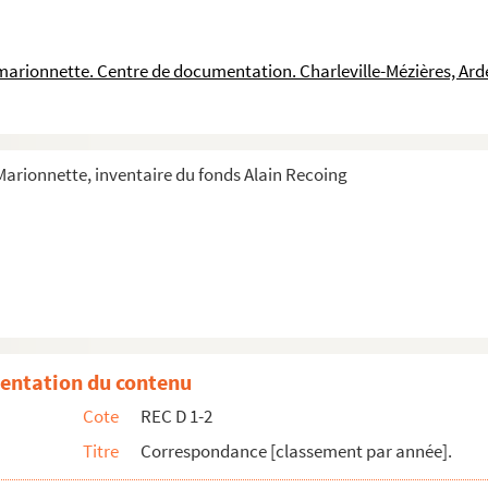
a marionnette. Centre de documentation. Charleville-Mézières, Ar
 Marionnette, inventaire du fonds Alain Recoing
lom et Jean-Pierre Valentin
entation du contenu
Recoing
Cote
REC D 1-2
oing
Titre
Correspondance [classement par année].
J. Monaco