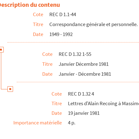
anc
Description du contenu
Cote
REC D 1.1-44
Recoing
Titre
Correspondance générale et personnelle.
es de structures culturelles italiennes
Date
1949 - 1992
atthew
ecoing
Cote
REC D 1.32 1-55
 Recoing
Titre
Janvier Décembre 1981
li
Date
Janvier - Décembre 1981
lom
-Martine Foucard
Cote
REC D 1.32 4
agnie d'Alain Recoing
Titre
Lettres d'Alain Recoing à Massi
kovski
Date
19 janvier 1981
iebscher
Importance matérielle
4 p.
rel d'Arles
J. Monaco