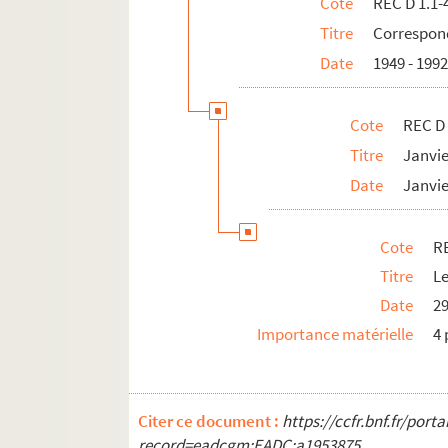
Cote
REC D 1.1-
REC D 1.50 1-21. Non datées.
Titre
Correspond
REC D 2.1-6. Autres courriers.
Date
1949 - 199
REC J 1-11. Œuvre artistique et carrière.
REC L 1. Archives des collaborateurs d'Alain
Cote
REC D 
REC M 1-4. Documentation générale sur la m
Titre
Janvi
REC T 1-3. Documents photographiques et au
Date
Janvie
REC V 1. Affiches.
REC Z 1. Objets.
Cote
RE
Titre
Le
Date
29
Importance matérielle
4 
Citer ce document :
https://ccfr.bnf.fr/por
record=eadcgm:EADC:a1953875