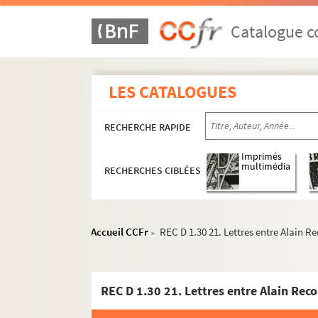
REC D 1.22 1-5. Octobre Décembre 19
Catalogue co
REC D 1.23 1-16. Janvier Décembre 19
REC D 1.24 1-31. Février Décembre 19
REC D 1.25 1-22. Janvier Décembre 19
LES CATALOGUES
REC D 1.26 1-102. Janvier Décembre 
REC D 1.27 1-147. Janvier Décembre 
RECHERCHE RAPIDE
REC D 1.28 1-31. Janvier Décembre 19
Imprimés
REC D 1.29 1-29. Janvier Décembre 19
multimédia
RECHERCHES CIBLÉES
REC D 1.30 1-29. Janvier Décembre 1979
REC D 1.30 1. Rapport d'activités p
Accueil CCFr
REC D 1.30 21. Lettres entre Alain R
>
REC D 1.30 2. Rapport d'activité du T
REC D 1.30 3. Lettre de Jean-Paul Ca
REC D 1.30 4. Lettres de Jean-Claud
REC D 1.30 21. Lettres entre Alain Rec
REC D 1.30 5. Lettre de Penny Franci