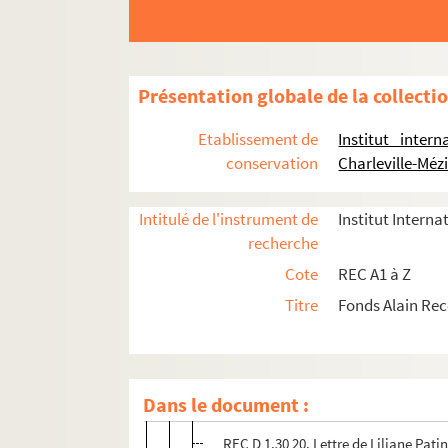
REC D 1.30 6. Rapport sur les projets
REC D 1.30 7. Contrats entre Alain Re
REC D 1.30 8. Lettre d'A. Burgaud au 
Présentation globale de la collecti
REC D 1.30 9. Coupure de presse du 
REC D 1.30 10. Contrat et programm
Etablissement de
Institut inter
conservation
Charleville-Méz
REC D 1.30 11. Dossier d'attributio
REC D 1.30 12. Attestation délivrée 
Intitulé de l'instrument de
Institut Interna
REC D 1.30 13. Convention de prêt de
recherche
REC D 1.30 14. Contrat entre le théât
Cote
REC A1 à Z
REC D 1.30 15. Contrat entre le thé
Titre
Fonds Alain Re
REC D 1.30 16. Déclaration d'Alain 
REC D 1.30 17. Lettres entre D. Werli
REC D 1.30 18. Lettre de Maurice Rav
Dans le document :
REC D 1.30 19. Lettre de Peter Bu à 
REC D 1.30 20. Lettre de Liliane Pati