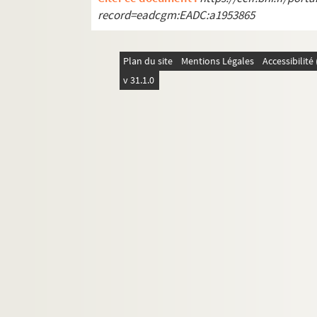
REC M 1-4. Documentation générale sur la m
record=eadcgm:EADC:a1953865
REC T 1-3. Documents photographiques et au
REC V 1. Affiches.
Plan du site
Mentions Légales
Accessibilit
REC Z 1. Objets.
v 31.1.0