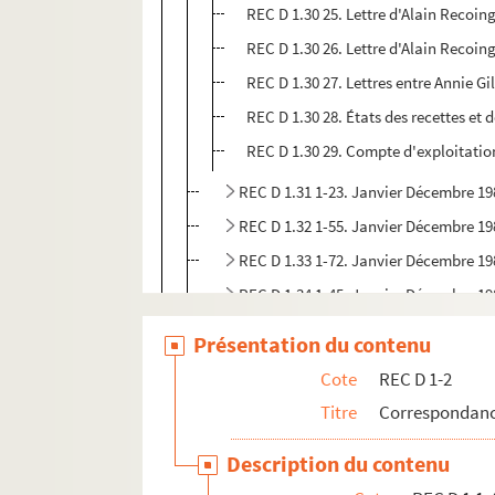
REC D 1.30 25. Lettre d'Alain Recoin
REC D 1.30 26. Lettre d'Alain Recoi
REC D 1.30 27. Lettres entre Annie Gi
REC D 1.30 28. États des recettes et
REC D 1.30 29. Compte d'exploitatio
REC D 1.31 1-23. Janvier Décembre 19
REC D 1.32 1-55. Janvier Décembre 19
REC D 1.33 1-72. Janvier Décembre 19
REC D 1.34 1-45. Janvier Décembre 19
REC D 1.35 1-31. Janvier Décembre 19
Présentation du contenu
REC D 1.36 1-17. Janvier Octobre 198
Cote
REC D 1-2
REC D 1.37 1-10. Janvier Novembre 1
Titre
Correspondanc
REC D 1.38 1-8. Janvier Août 1987
Description du contenu
REC D 1.39 1-13. Janvier Septembre 1