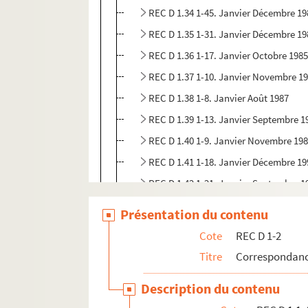
REC D 1.34 1-45. Janvier Décembre 19
REC D 1.35 1-31. Janvier Décembre 19
REC D 1.36 1-17. Janvier Octobre 198
REC D 1.37 1-10. Janvier Novembre 1
REC D 1.38 1-8. Janvier Août 1987
REC D 1.39 1-13. Janvier Septembre 1
REC D 1.40 1-9. Janvier Novembre 19
REC D 1.41 1-18. Janvier Décembre 19
REC D 1.42 1-21. Janvier Septembre 1
REC D 1.43 1-4. Septembre Décembre
Présentation du contenu
REC D 1.44 1-8. Janvier Novembre 19
Cote
REC D 1-2
REC D 1.45 1-4. Février Novembre 199
Titre
Correspondanc
REC D 1.46 1-2. Mai Octobre 1973
Description du contenu
REC D 1 47 1-2. Mars 1996