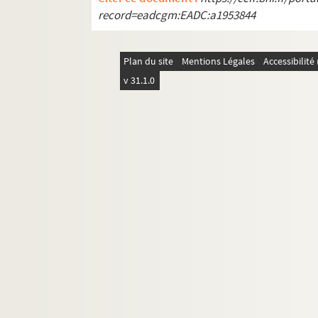
record=eadcgm:EADC:a1953844
Plan du site
Mentions Légales
Accessibilit
v 31.1.0