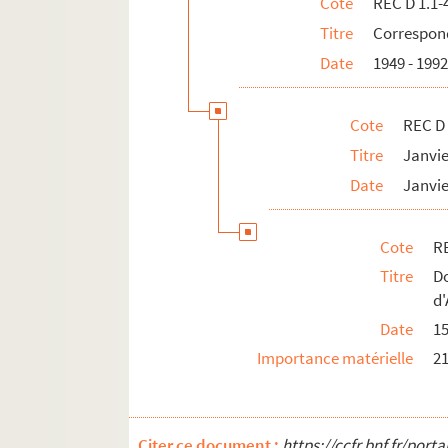
Cote
REC D 1.1-
REC D 1.48 1-2. Mai Octobre 1997
Titre
Correspond
REC D 1.49 1-2. Février Septembre 19
Date
1949 - 199
REC D 1.50 1-21. Non datées.
REC D 2.1-6. Autres courriers.
Cote
REC D 
REC J 1-11. Œuvre artistique et carrière.
Titre
Janvi
REC L 1. Archives des collaborateurs d'Alain
Date
Janvie
REC M 1-4. Documentation générale sur la m
REC T 1-3. Documents photographiques et au
Cote
RE
REC V 1. Affiches.
Titre
D
REC Z 1. Objets.
d'
Date
15
Importance matérielle
21
Citer ce document :
https://ccfr.bnf.fr/por