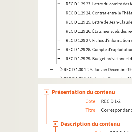
REC D 1.29 23. Lettre du comité des 
REC D 1.29 24. Contrat entre le Théâtr
REC D 1.29 25. Lettre de Jean-Claud
REC D 1.29 26. États mensuels des r
REC D 1.29 27. Fiches d'information s
REC D 1.29 28. Compte d'exploitatio
REC D 1.29 29. Budget prévisionnel 
REC D 1.30 1-29. Janvier Décembre 19
REC D 1.31 1-23. Janvier Décembre 19
REC D 1.32 1-55. Janvier Décembre 19
Présentation du contenu
REC D 1.33 1-72. Janvier Décembre 19
Cote
REC D 1-2
REC D 1.34 1-45. Janvier Décembre 19
Titre
Correspondanc
REC D 1.35 1-31. Janvier Décembre 19
Description du contenu
REC D 1.36 1-17. Janvier Octobre 198