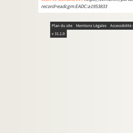
record=eadcgm:EADC:a1953833
REC J 1-11. Œuvre artistique et carrière.
REC L 1. Archives des collaborateurs d'Alain
Plan du site
Mentions Légales
Accessibilit
REC M 1-4. Documentation générale sur la m
v 31.1.0
REC T 1-3. Documents photographiques et au
REC V 1. Affiches.
REC Z 1. Objets.