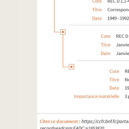
Cote
REC D 1.1-
REC L 1. Archives des collaborateurs d'Alain
Titre
Correspond
REC M 1-4. Documentation générale sur la m
Date
1949 - 199
REC T 1-3. Documents photographiques et au
REC V 1. Affiches.
Cote
REC D 
REC Z 1. Objets.
Titre
Janvi
Date
Janvie
Cote
RE
Titre
No
Date
1
Importance matérielle
3 
Citer ce document :
https://ccfr.bnf.fr/por
record=eadcgm:EADC:a1953820