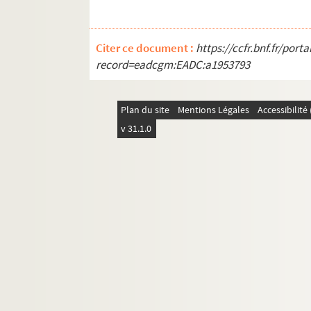
REC D 1.41 1-18. Janvier Décembre 19
REC D 1.42 1-21. Janvier Septembre 1
Citer ce document :
https://ccfr.bnf.fr/por
REC D 1.43 1-4. Septembre Décembre
record=eadcgm:EADC:a1953793
REC D 1.44 1-8. Janvier Novembre 19
REC D 1.45 1-4. Février Novembre 199
Plan du site
Mentions Légales
Accessibilit
REC D 1.46 1-2. Mai Octobre 1973
v 31.1.0
REC D 1 47 1-2. Mars 1996
REC D 1.48 1-2. Mai Octobre 1997
REC D 1.49 1-2. Février Septembre 19
REC D 1.50 1-21. Non datées.
REC D 2.1-6. Autres courriers.
REC J 1-11. Œuvre artistique et carrière.
REC L 1. Archives des collaborateurs d'Alain
REC M 1-4. Documentation générale sur la m