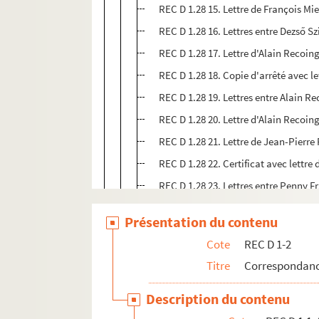
REC D 1.28 15. Lettre de François M
REC D 1.28 16. Lettres entre Dezső Sz
REC D 1.28 17. Lettre d'Alain Recoin
REC D 1.28 18. Copie d'arrêté avec l
REC D 1.28 19. Lettres entre Alain R
REC D 1.28 20. Lettre d'Alain Recoi
REC D 1.28 21. Lettre de Jean-Pierre
REC D 1.28 22. Certificat avec lettr
REC D 1.28 23. Lettres entre Penny F
REC D 1.28 24. Note de Dominique Mis
Présentation du contenu
REC D 1.28 25. Bilan financier états
Cote
REC D 1-2
REC D 1.28 26. Documentation sur le f
Titre
Correspondanc
REC D 1.28 27. Plaquette sur la sema
REC D 1.28 28. Note et texte sur le 
Description du contenu
REC D 1.28 29. Liste des contrats d'