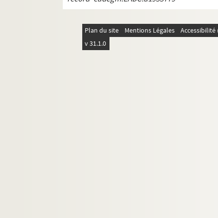
REC Z 1. Objets.
Plan du site
Mentions Légales
Accessibilit
v 31.1.0