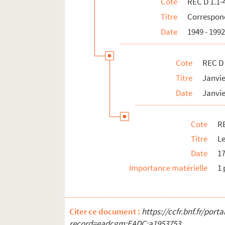
Cote
REC D 1.1-
REC D 1.27 138. Lettre avec bulletin
Titre
Correspond
REC D 1.27 139. Lettre comprenant u
Date
1949 - 199
REC D 1.27 140. Lettre d'Alain Reco
REC D 1.27 141. Reçu de paiement d
Cote
REC D 
REC D 1.27 142. Facture de La balla
Titre
Janvi
Date
Janvie
REC D 1.27 143. Diplôme de particip
REC D 1.27 144. Lettres entre Alain 
Cote
RE
REC D 1.27 145. Lettre d'Alain Recoi
Titre
Le
REC D 1.27 146. Contrat entre Alain 
Date
1
REC D 1.27 147. Contrat entre Alain 
Importance matérielle
1 
REC D 1.28 1-31. Janvier Décembre 19
REC D 1.29 1-29. Janvier Décembre 19
REC D 1.30 1-29. Janvier Décembre 19
Citer ce document :
https://ccfr.bnf.fr/por
REC D 1.31 1-23. Janvier Décembre 19
record=eadcgm:EADC:a1953753