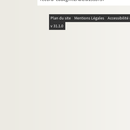
REC D 1.27 136. Lettre d'Alain Recoi
REC D 1.27 137. Lettres entre Alain 
Plan du site
Mentions Légales
Accessibilit
REC D 1.27 138. Lettre avec bulletin
v 31.1.0
REC D 1.27 139. Lettre comprenant u
REC D 1.27 140. Lettre d'Alain Reco
REC D 1.27 141. Reçu de paiement d
REC D 1.27 142. Facture de La balla
REC D 1.27 143. Diplôme de particip
REC D 1.27 144. Lettres entre Alain 
REC D 1.27 145. Lettre d'Alain Recoi
REC D 1.27 146. Contrat entre Alain 
REC D 1.27 147. Contrat entre Alain 
REC D 1.28 1-31. Janvier Décembre 19
REC D 1.29 1-29. Janvier Décembre 19