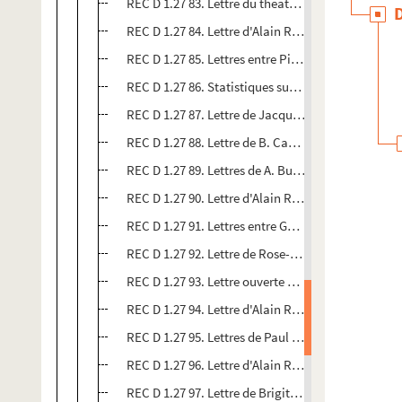
REC D 1.27 83. Lettre du théâtre de Bourg-en-Bres
REC D 1.27 84. Lettre d'Alain Recoing à Jean-Paul 
REC D 1.27 85. Lettres entre Pierre-Henri Lamauve
REC D 1.27 86. Statistiques sur les salaires et c
REC D 1.27 87. Lettre de Jacques Félix à Alain Rec
REC D 1.27 88. Lettre de B. Castera à Alain Recoin
REC D 1.27 89. Lettres de A. Burgaud à Alain Reco
REC D 1.27 90. Lettre d'Alain Recoing à Simone Tu
REC D 1.27 91. Lettres entre Guy Savary et Alain 
REC D 1.27 92. Lettre de Rose-Marie Moudoues à 
REC D 1.27 93. Lettre ouverte d'Alain Recoing à A
REC D 1.27 94. Lettre d'Alain Recoing à André Tour
REC D 1.27 95. Lettres de Paul Fournel à Alain Rec
REC D 1.27 96. Lettre d'Alain Recoing à France Pi
REC D 1.27 97. Lettre de Brigitte Jouvancy à Alai