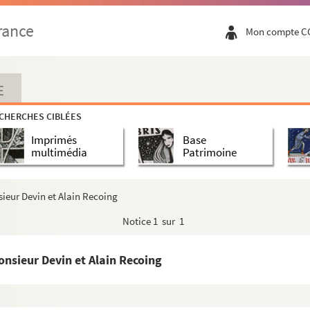
Recoing
Vitez au ministre Michel Guy
rance
Mon compte C
lain Recoing
E
 Chavanel
CHERCHES CIBLÉES
l Violette
Imprimés
Base
ebeisen
multimédia
Patrimoine
ues Vielle
 Recoing
sieur Devin et Alain Recoing
Recoing et Robert Maréchal
Notice
1 sur 1
ul Bedorez à Alain Recoing
coing et Clem Gorman
onsieur Devin et Alain Recoing
ons sociales du spectacle à Alain Recoing
oing