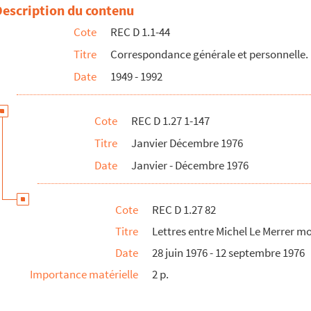
se à Alain Recoing
Description du contenu
Schoffit
Cote
REC D 1.1-44
 à Alain Recoing
Titre
Correspondance générale et personnelle.
harges des mebres de la compagnie d'Alain Recoing
Date
1949 - 1992
oing
g
Cote
REC D 1.27 1-147
ing
Titre
Janvier Décembre 1976
rck
Date
Janvier - Décembre 1976
Recoing
Alain Recoing
Cote
REC D 1.27 82
ndré Tahon
Titre
Lettres entre Michel Le Merrer m
nier
Date
28 juin 1976 - 12 septembre 1976
oing
Importance matérielle
2 p.
card
n Recoing