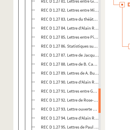
REC D 1.27 81. Lettres entre Gilles Fournel et Alai
REC D 1.27 82. Lettres entre Michel Le Merrer mon
REC D 1.27 83. Lettre du théâtre de Bourg-en-Bres
REC D 1.27 84. Lettre d'Alain Recoing à Jean-Paul 
REC D 1.27 85. Lettres entre Pierre-Henri Lamauve
REC D 1.27 86. Statistiques sur les salaires et c
REC D 1.27 87. Lettre de Jacques Félix à Alain Rec
REC D 1.27 88. Lettre de B. Castera à Alain Recoin
REC D 1.27 89. Lettres de A. Burgaud à Alain Reco
REC D 1.27 90. Lettre d'Alain Recoing à Simone Tu
REC D 1.27 91. Lettres entre Guy Savary et Alain 
REC D 1.27 92. Lettre de Rose-Marie Moudoues à 
REC D 1.27 93. Lettre ouverte d'Alain Recoing à A
REC D 1.27 94. Lettre d'Alain Recoing à André Tour
REC D 1.27 95. Lettres de Paul Fournel à Alain Rec