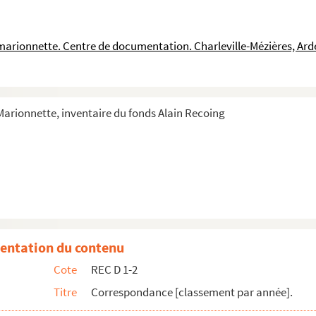
ons sociales du spectacle à Alain Recoing
oing
a marionnette. Centre de documentation. Charleville-Mézières, Ar
 Recoing
Estrada
istian Armengaud
 Marionnette, inventaire du fonds Alain Recoing
 Recoing
coing
rleau-Ponty Anne Tardy et Elisabeth Zehrfuss
Alain Recoing
in Recoing
n Recoing
entation du contenu
in Recoing
Cote
REC D 1-2
ul Bedorez à Alain Recoing
Titre
Correspondance [classement par année].
oing