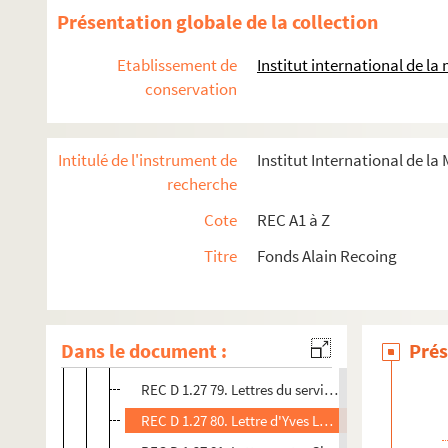
REC D 1.27 67. Lettre du groupement des instituti
Présentation globale de la collection
REC D 1.27 68. Lettre de Jacques Félix à Alain Rec
Etablissement de
Institut international de l
REC D 1.27 69. Lettres entre Björn Fühler et Alain
conservation
REC D 1.27 70. Lettres d'Alain Recoing à Gonzalo 
REC D 1.27 71. Lettres entre Alain Recoing et Chr
Intitulé de l'instrument de
Institut International de la
REC D 1.27 72. Lettres entre L. Chautrand et Alain
recherche
REC D 1.27 73. Lettre de Serge Recoing à Alain Re
Cote
REC A1 à Z
REC D 1.27 74. Note de Sylvie Laferrere Claire Me
Titre
Fonds Alain Recoing
REC D 1.27 75. Lettres entre Dominique Meens et 
REC D 1.27 76. Lettre de monsieur Rousselet à Ala
REC D 1.27 77. Lettres entre M. Pichonnier et Alai
Dans le document :
Prés
REC D 1.27 78. Lettres entre Georges Hirsch et Ala
REC D 1.27 79. Lettres du service d'assurances Pa
REC D 1.27 80. Lettre d'Yves La Gorge à Alain Rec