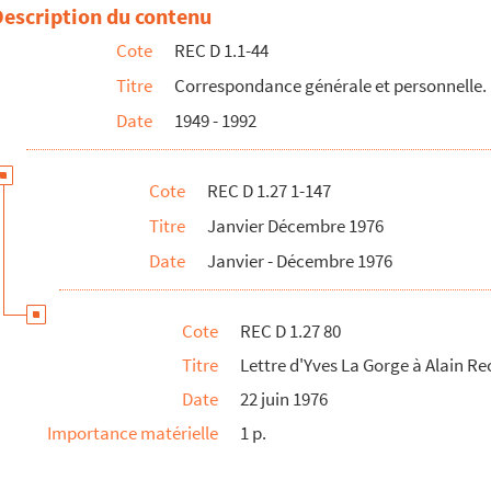
n Recoing
Description du contenu
sieur Devin et Alain Recoing
Cote
REC D 1.1-44
se à Alain Recoing
Titre
Correspondance générale et personnelle.
Schoffit
Date
1949 - 1992
 à Alain Recoing
harges des mebres de la compagnie d'Alain Recoing
Cote
REC D 1.27 1-147
oing
Titre
Janvier Décembre 1976
g
Date
Janvier - Décembre 1976
ing
rck
Cote
REC D 1.27 80
Recoing
Titre
Lettre d'Yves La Gorge à Alain R
Alain Recoing
Date
22 juin 1976
ndré Tahon
Importance matérielle
1 p.
nier
oing