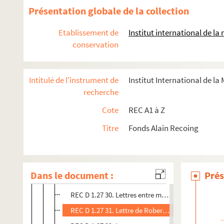
REC D 1.27 18. Carton d'invitation de la compagni
Présentation globale de la collection
REC D 1.27 19. Lettres entre J. Girard Alain Recoin
Etablissement de
Institut international de l
REC D 1.27 20. Lettre de Jean-Loup Temporal à Al
conservation
REC D 1.27 21. Lettres entre Jacqueline Rochette 
REC D 1.27 22. Lettre de la maison des loisirs et d
Intitulé de l'instrument de
Institut International de la
REC D 1.27 23. Lettre avec communiqué des Athév
recherche
REC D 1.27 24. Lettre d'Alain Recoing à la maison 
Cote
REC A1 à Z
REC D 1.27 25. Lettre de Pierre-Étienne Gautier à 
Titre
Fonds Alain Recoing
REC D 1.27 26. Dessin humoristique adressé à Ala
REC D 1.27 27. Lettre de Margareta Niculescu à A
REC D 1.27 28. Lettres entre Alain Recoing et mon
Dans le document :
Prés
REC D 1.27 29. Note d'Alain Recoing sur l'histoir
REC D 1.27 30. Lettres entre monsieur Distroï et A
REC D 1.27 31. Lettre de Robert Fortune à Alain R