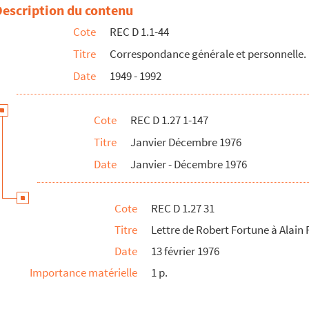
 et Ariel Temporal à Alain Recoing
Description du contenu
ng
Cote
REC D 1.1-44
Titre
Correspondance générale et personnelle.
s du Centre national de la marionnette
Date
1949 - 1992
Alain Recoing
 Recoing
Cote
REC D 1.27 1-147
international de la marionnette à Vincennes
Titre
Janvier Décembre 1976
let
Date
Janvier - Décembre 1976
nt des institutions sociales du spectacle
t Alain Recoing
Cote
REC D 1.27 31
lain Recoing
Titre
Lettre de Robert Fortune à Alain
oisirs de Cluny à Alain Recoing
Date
13 février 1976
t Alain Recoing
Importance matérielle
1 p.
de et Charlotte Genevoix
n-Claude et Charlotte Genevoix