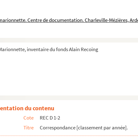
e '"Les baladins du Rhin" à Alain Recoing
g Liliane Morin et Th. Fogel
a marionnette. Centre de documentation. Charleville-Mézières, Ar
ain Recoing
et Alain Recoing
e la culture de Groslay à Alain Recoing
 Marionnette, inventaire du fonds Alain Recoing
ains à Alain Recoing
des jeunes et de la culture de Dieppe
Alain Recoing
in Recoing
lain Recoing
sieur Boldych
entation du contenu
e de sa compagnie
Cote
REC D 1-2
lain Recoing
Titre
Correspondance [classement par année].
ecoing