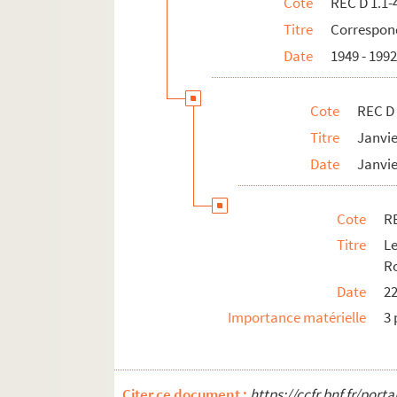
Cote
REC D 1.1-
REC D 1.27 41. Lettres entre C. Hann
Titre
Correspond
REC D 1.27 42. Lettre de Jean-Marie
Date
1949 - 199
REC D 1.27 43. Lettre du Foyer d'ani
REC D 1.27 44. Lettres entre Domini
Cote
REC D 
REC D 1.27 45. Lettre d'Alain Recoi
Titre
Janvi
Date
Janvie
REC D 1.27 46. Lettres entre Alain R
REC D 1.27 47. Lettres entre Jacques 
Cote
RE
REC D 1.27 48. Lettre de Liliane Mor
Titre
L
REC D 1.27 49. Copies des arrêtés av
R
REC D 1.27 50. Lettre de Bernard Bo
Date
22
REC D 1.27 51. Lettre de Gérard Lion 
Importance matérielle
3 
REC D 1.27 52. Contrat entre C. Le M
REC D 1.27 53. Lettre d'Alain Recoi
REC D 1.27 54. Lettre de Gérard Ponc
Citer ce document :
https://ccfr.bnf.fr/por