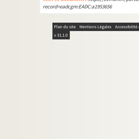
REC D 1.27 55. Lettres d'Alain Recoi
record=eadcgm:EADC:a1953656
REC D 1.27 56. Lettres entre Pierre 
REC D 1.27 57. Lettre de V. Bourgy à
Plan du site
Mentions Légales
Accessibilit
REC D 1.27 58. Lettre d'A. Fouliard à
v 31.1.0
REC D 1.27 59. Lettre d'Alain Recoi
REC D 1.27 60. Lettres entre Alain Re
REC D 1.27 61. Lettres entre Alain Re
REC D 1.27 62. Lettres entre Alain Re
REC D 1.27 63. Lettre de Renaud Col
REC D 1.27 64. Lettres entre Antoine
REC D 1.27 65. Lettres du service d'
REC D 1.27 66. Lettres entre Jan Bu
REC D 1.27 67. Lettre du groupement 
REC D 1.27 68. Lettre de Jacques Fél