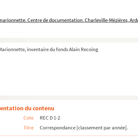
coing
a marionnette. Centre de documentation. Charleville-Mézières, Ar
ntry et Alain Recoing
e la culture de Créteil
 pour la socité des auteurs compositeurs et éditeurs de musique
 Marionnette, inventaire du fonds Alain Recoing
 Recoing
Alain Recoing
Recoing
ecoing
aux pour une représentation théâtrale
lain Recoing
entation du contenu
Estrada à Alain Recoing
Cote
REC D 1-2
Alain Recoing
Titre
Correspondance [classement par année].
 Recoing