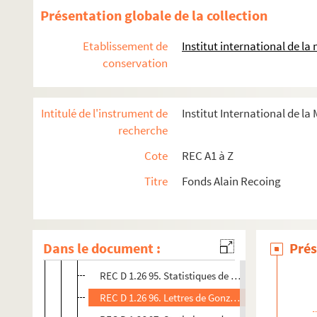
REC D 1.26 83. Lettres entre Jill Lucas et Alain Re
Présentation globale de la collection
REC D 1.26 84. Lettre de M. Peyrot à Alain Recoing
Etablissement de
Institut international de l
REC D 1.26 85. Lettres entre l'école maternelle Mo
conservation
REC D 1.26 86. Lettre d'Alain Recoing à la maison d
REC D 1.26 87. Lettre avec programme à compléter
Intitulé de l'instrument de
Institut International de la
REC D 1.26 88. Contrat entre F. Guillemin et Alain
recherche
REC D 1.26 89. Contrat entre Michel Arbonnier et 
Cote
REC A1 à Z
REC D 1.26 90. Lettre de Daniel Poignant à Alain 
Titre
Fonds Alain Recoing
REC D 1.26 91. Lettre de Georges Le Car à Alain R
REC D 1.26 92. Devis pour la fourniture de matéri
REC D 1.26 93. Lettres entre Gonzalo Estrada et A
Dans le document :
Prés
REC D 1.26 94. Tableaux statistiques de Gonzalo 
REC D 1.26 95. Statistiques de Gonzalo Estrada à 
REC D 1.26 96. Lettres de Gonzalo Estrada à Alain