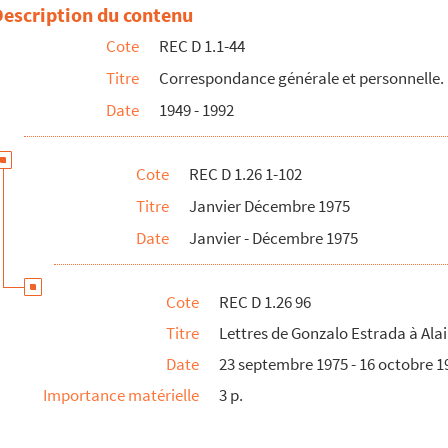
 festival de la marionnette à Vincennes
Description du contenu
s cachets reçus par Alain Recoing pour des représentations en déc...
Cote
REC D 1.1-44
âtre des quartiers d'Ivry
Titre
Correspondance générale et personnelle.
el à Alain Recoing
Date
1949 - 1992
sance Theatre Trust
ain Recoing
Cote
REC D 1.26 1-102
Titre
Janvier Décembre 1975
Date
Janvier - Décembre 1975
Cote
REC D 1.26 96
Titre
Lettres de Gonzalo Estrada à Ala
Date
23 septembre 1975 - 16 octobre 1
Importance matérielle
3 p.