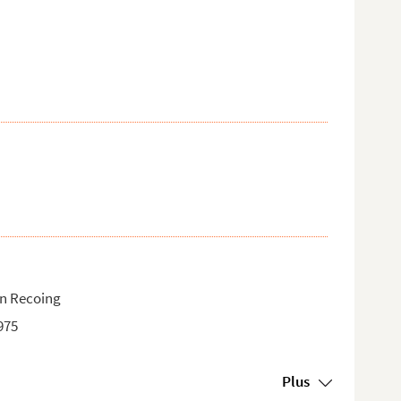
in Recoing
975
Plus