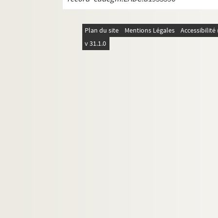
REC D 1.26 92. Devis pour la fournit
REC D 1.26 93. Lettres entre Gonzalo
Plan du site
Mentions Légales
Accessibilit
REC D 1.26 94. Tableaux statistique
v 31.1.0
REC D 1.26 95. Statistiques de Gonz
REC D 1.26 96. Lettres de Gonzalo Es
REC D 1.26 97. Statistiques de compta
REC D 1.26 98. Statistiques de compt
REC D 1.26 99. Note sur le compte ba
REC D 1.26 100. Lettre de Philippe Ti
REC D 1.26 101. Lettre d'Alain Reco
REC D 1.26 102. Lettre de Jena-Paul 
REC D 1.27 1-147. Janvier Décembre 
REC D 1.28 1-31. Janvier Décembre 19
REC D 1.29 1-29. Janvier Décembre 19