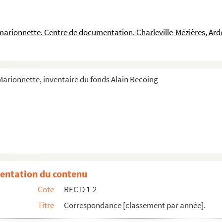
Recoing
oing
a marionnette. Centre de documentation. Charleville-Mézières, Ar
on du Renaissance Thatre Trust
ne exposition de marionnettes à Salon-de-Provence
tian
 Marionnette, inventaire du fonds Alain Recoing
athieu
 culturelle Alban Minville et Alain Recoing
 Recoing
alinine pour une représentation des Trois contes populaires chinoi...
quet
entation du contenu
t Alain Recoing
Cote
REC D 1-2
g
Titre
Correspondance [classement par année].
lain Recoing