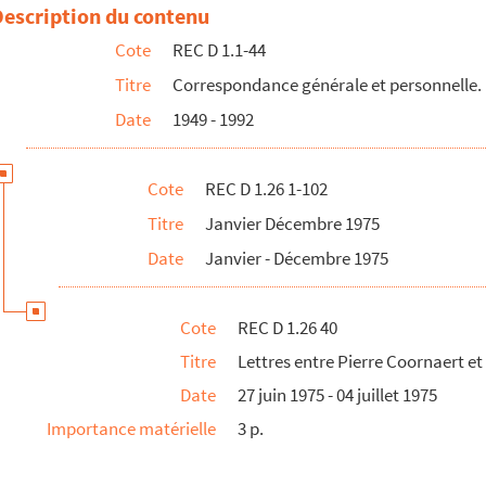
ounier pour une représentation des Trois contes populaires chinois...
Description du contenu
iot pour une représentation des Trois contes populaires chinois
Cote
REC D 1.1-44
le Mirobolis du théâtre du Tournemire
Titre
Correspondance générale et personnelle.
acle Cachede la compagnie dramatique universitaire de Poitiers
Date
1949 - 1992
s familiales de la région parisienne et Alain Recoing
g
Cote
REC D 1.26 1-102
in Recoing
Titre
Janvier Décembre 1975
Estrada et Alain Recoing
Date
Janvier - Décembre 1975
 Recoing
g
Cote
REC D 1.26 40
 et Charlotte Genevoy à Alain Recoing
Titre
Lettres entre Pierre Coornaert et
ecoing
Date
27 juin 1975 - 04 juillet 1975
sier à Alain Recoing
Importance matérielle
3 p.
ions sociales du spectacle à Alain Recoing
 Lacouchie