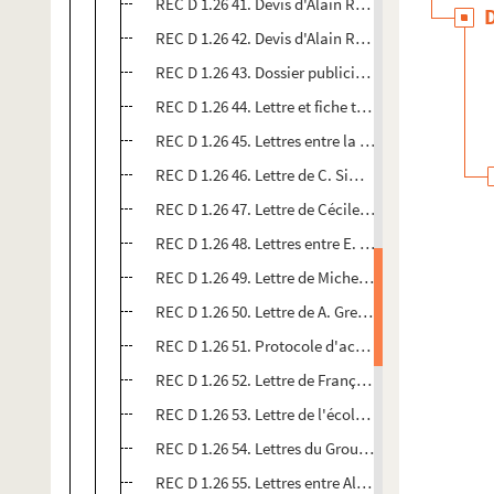
REC D 1.26 41. Devis d'Alain Recoing à monsieur M
REC D 1.26 42. Devis d'Alain Recoing à Michel Jull
REC D 1.26 43. Dossier publicitaire sur le spectac
REC D 1.26 44. Lettre et fiche technique du spect
REC D 1.26 45. Lettres entre la caisse d'allocation
REC D 1.26 46. Lettre de C. Simsen à Alain Recoin
REC D 1.26 47. Lettre de Cécile Montéchièsi à Ala
REC D 1.26 48. Lettres entre E. Marchois Gonzalo 
REC D 1.26 49. Lettre de Michel Arbonnier à Alain
REC D 1.26 50. Lettre de A. Grendal à Alain Recoin
REC D 1.26 51. Protocole d'accord de Jean-Claude
REC D 1.26 52. Lettre de François Boyer à Alain R
REC D 1.26 53. Lettre de l'école maternelle Le Meri
REC D 1.26 54. Lettres du Groupement des institut
REC D 1.26 55. Lettres entre Alain Recoing et H.L.