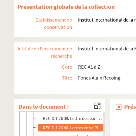
REC D 1.26 27. Lettre de Raimondo Koch à Alain 
Présentation globale de la collection
REC D 1.26 28. Lettre de Jacques Félix à Alain Rec
Etablissement de
Institut international de l
REC D 1.26 29. Brochure avec lettre de présentati
conservation
REC D 1.26 30. Lettre et programme concernant u
REC D 1.26 31. Lettre d'Alain Recoing à Olivier Ka
Intitulé de l'instrument de
Institut International de la
REC D 1.26 32. Lettre d'Alain Recoing à Thierry M
recherche
REC D 1.26 33. Lettres entre le centre d'animation
Cote
REC A1 à Z
REC D 1.26 34. Lettres entre René Croizet et Alain
Titre
Fonds Alain Recoing
REC D 1.26 35. Devis d'Alain Recoing à monsieur K
REC D 1.26 36. Lettre d'Alain Recoing à Jean Bous
REC D 1.26 37. Lettre d'Alain Recoing à Marc Belit
Dans le document :
Prés
REC D 1.26 38. Lettres entre Christian Labruyere e
REC D 1.26 39. Lettre de Jean Petit à Alain Recoin
REC D 1.26 40. Lettres entre Pierre Coornaert et A