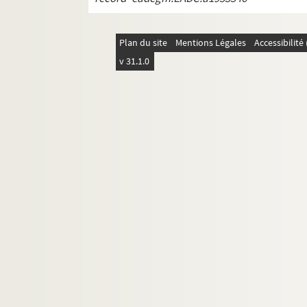
REC D 1.26 48. Lettres entre E. Marc
REC D 1.26 49. Lettre de Michel Arbo
Plan du site
Mentions Légales
Accessibilit
REC D 1.26 50. Lettre de A. Grendal 
v 31.1.0
REC D 1.26 51. Protocole d'accord d
REC D 1.26 52. Lettre de François Bo
REC D 1.26 53. Lettre de l'école mate
REC D 1.26 54. Lettres du Groupement
REC D 1.26 55. Lettres entre Alain R
REC D 1.26 56. Lettres entre Alain Re
REC D 1.26 57. Lettres et brochure co
REC D 1.26 58. Lettre de Rose-Marie
REC D 1.26 59. Lettre d'Yves Mathot 
REC D 1.26 60. Lettre de monsieur F
REC D 1.26 61. Lettre de Jean Bousq