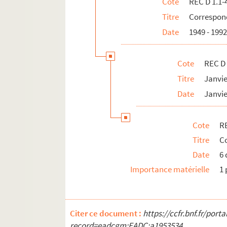
Cote
REC D 1.1-
REC D 1 47 1-2. Mars 1996
Titre
Correspond
REC D 1.48 1-2. Mai Octobre 1997
Date
1949 - 199
REC D 1.49 1-2. Février Septembre 19
REC D 1.50 1-21. Non datées.
Cote
REC D 
REC D 2.1-6. Autres courriers.
Titre
Janvi
REC J 1-11. Œuvre artistique et carrière.
Date
Janvie
REC L 1. Archives des collaborateurs d'Alain
REC M 1-4. Documentation générale sur la m
Cote
RE
REC T 1-3. Documents photographiques et au
Titre
Co
REC V 1. Affiches.
Date
6
REC Z 1. Objets.
Importance matérielle
1 
Citer ce document :
https://ccfr.bnf.fr/por
record=eadcgm:EADC:a1953534