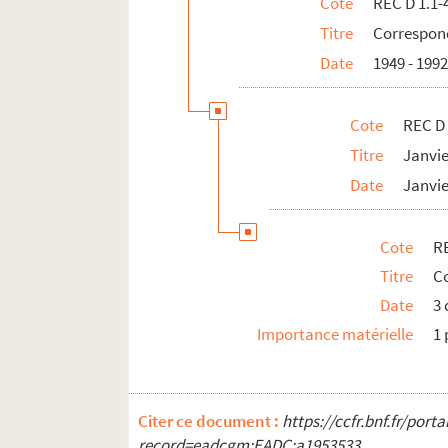
Cote
REC D 1.1-
REC D 1.46 1-2. Mai Octobre 1973
Titre
Correspond
REC D 1 47 1-2. Mars 1996
Date
1949 - 199
REC D 1.48 1-2. Mai Octobre 1997
REC D 1.49 1-2. Février Septembre 19
Cote
REC D 
REC D 1.50 1-21. Non datées.
Titre
Janvi
REC D 2.1-6. Autres courriers.
Date
Janvie
REC J 1-11. Œuvre artistique et carrière.
REC L 1. Archives des collaborateurs d'Alain
Cote
RE
REC M 1-4. Documentation générale sur la m
Titre
Co
REC T 1-3. Documents photographiques et au
Date
3
REC V 1. Affiches.
Importance matérielle
1 
REC Z 1. Objets.
Citer ce document :
https://ccfr.bnf.fr/por
record=eadcgm:EADC:a1953533