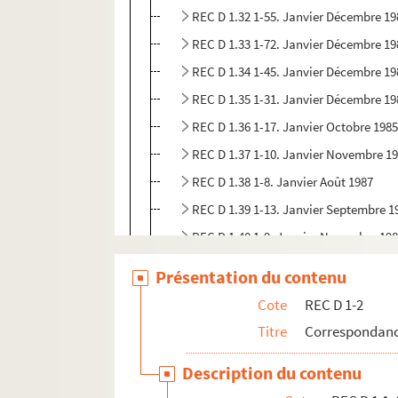
REC D 1.32 1-55. Janvier Décembre 19
REC D 1.33 1-72. Janvier Décembre 19
REC D 1.34 1-45. Janvier Décembre 19
REC D 1.35 1-31. Janvier Décembre 19
REC D 1.36 1-17. Janvier Octobre 198
REC D 1.37 1-10. Janvier Novembre 1
REC D 1.38 1-8. Janvier Août 1987
REC D 1.39 1-13. Janvier Septembre 1
REC D 1.40 1-9. Janvier Novembre 19
REC D 1.41 1-18. Janvier Décembre 19
Présentation du contenu
REC D 1.42 1-21. Janvier Septembre 1
Cote
REC D 1-2
REC D 1.43 1-4. Septembre Décembre
Titre
Correspondanc
REC D 1.44 1-8. Janvier Novembre 19
Description du contenu
REC D 1.45 1-4. Février Novembre 199