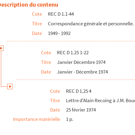
e la Comédie de Saint-Étienne
Description du contenu
bution d'un jeu d'orge à la compagnie d'Alain Recoing
Cote
REC D 1.1-44
Tilly
Titre
Correspondance générale et personnelle.
 Recoing
Date
1949 - 1992
atique du ministère des affaires culturelles
 la compagnie d'Alain Recoing
Cote
REC D 1.25 1-22
coing avec calendrier pour une représentation au Théâtre Mécanique...
Titre
Janvier Décembre 1974
 Alain Recoing
Date
Janvier - Décembre 1974
n Recoing
g par le théâtre Daniel Sorano
Cote
REC D 1.25 4
ane et F. Carré
Titre
Lettre d'Alain Recoing à J.M. Bou
ain Recoing
Date
25 février 1974
 quartiers d'Ivry à Alain Recoing
Importance matérielle
1 p.
Alain Recoing
ing