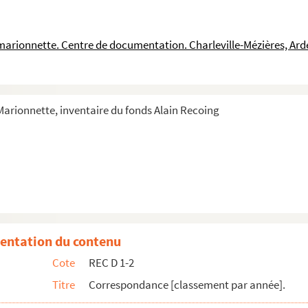
a marionnette. Centre de documentation. Charleville-Mézières, Ar
 Marionnette, inventaire du fonds Alain Recoing
ng
entation du contenu
ienne pour Alain Recoing
Cote
REC D 1-2
ailine et J.M. Bourio
Titre
Correspondance [classement par année].