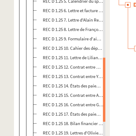
REC D 1.25 5. Calendrier du spectacle Tréteaux d
REC D 1.25 6. Lettre et facture concernant l'attri
REC D 1.25 7. Lettre d'Alain Recoing à madame de 
REC D 1.25 8. Lettre de François Miermont à Alain
REC D 1.25 9. Formulaire d'aide à la création dram
REC D 1.25 10. Cahier des dépenses et recettes de
REC D 1.25 11. Lettre de Liliane Morin à Alain Re
REC D 1.25 12. Contrat entre monsieur Jourdan et
REC D 1.25 13. Contrat entre Yves Robault et Alai
REC D 1.25 14. États des paiements d'Alain Recoin
REC D 1.25 15. Contrat entre Alain Recoing C. Dufr
REC D 1.25 16. Contrat entre Georges Didier et Al
REC D 1.25 17. États des paiements du Théâtre des
REC D 1.25 18. Bilan financier de la compagnie d'
REC D 1.25 19. Lettres d'Olivier Cebe à Alain Reco