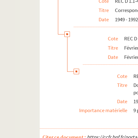
Cote
REC D 1.1-
REC D 2.1-6. Autres courriers.
Titre
Correspond
REC J 1-11. Œuvre artistique et carrière.
Date
1949 - 199
REC L 1. Archives des collaborateurs d'Alain
REC M 1-4. Documentation générale sur la m
Cote
REC D 
REC T 1-3. Documents photographiques et au
Titre
Févri
REC V 1. Affiches.
Date
Févrie
REC Z 1. Objets.
Cote
RE
Titre
D
po
Date
1
Importance matérielle
9 
Citer ce document :
https://ccfr.bnf.fr/por