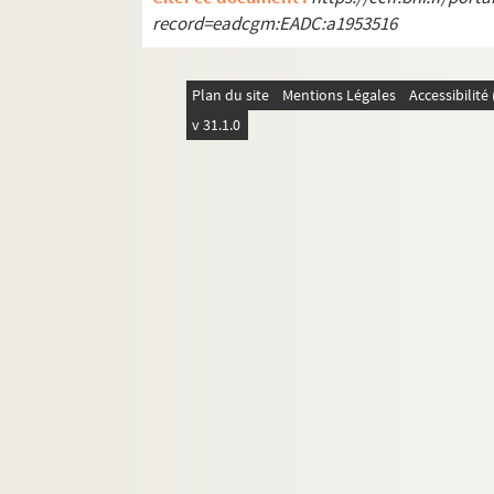
record=eadcgm:EADC:a1953516
Plan du site
Mentions Légales
Accessibilit
v 31.1.0