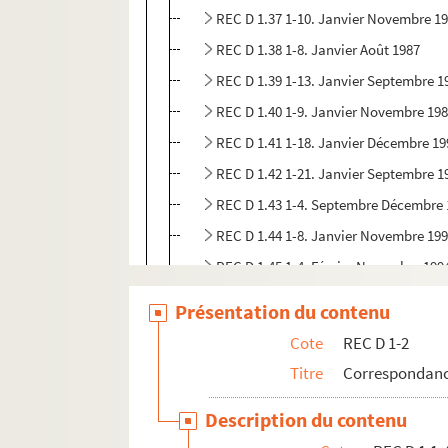
REC D 1.37 1-10. Janvier Novembre 1
REC D 1.38 1-8. Janvier Août 1987
REC D 1.39 1-13. Janvier Septembre 1
REC D 1.40 1-9. Janvier Novembre 19
REC D 1.41 1-18. Janvier Décembre 19
REC D 1.42 1-21. Janvier Septembre 1
REC D 1.43 1-4. Septembre Décembre
REC D 1.44 1-8. Janvier Novembre 19
REC D 1.45 1-4. Février Novembre 199
REC D 1.46 1-2. Mai Octobre 1973
Présentation du contenu
REC D 1 47 1-2. Mars 1996
Cote
REC D 1-2
REC D 1.48 1-2. Mai Octobre 1997
Titre
Correspondanc
REC D 1.49 1-2. Février Septembre 19
Description du contenu
REC D 1.50 1-21. Non datées.