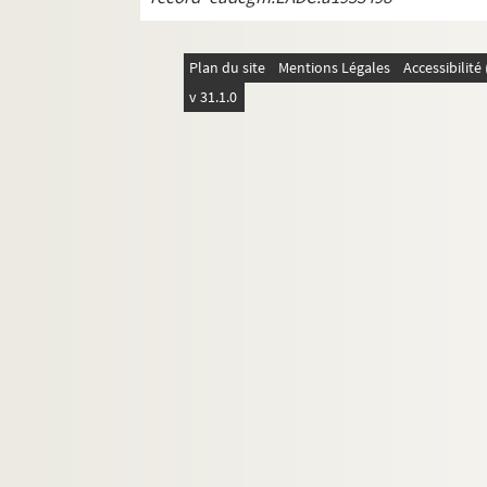
REC D 1.48 1-2. Mai Octobre 1997
REC D 1.49 1-2. Février Septembre 19
Plan du site
Mentions Légales
Accessibilit
REC D 1.50 1-21. Non datées.
v 31.1.0
REC D 2.1-6. Autres courriers.
REC J 1-11. Œuvre artistique et carrière.
REC L 1. Archives des collaborateurs d'Alain
REC M 1-4. Documentation générale sur la m
REC T 1-3. Documents photographiques et au
REC V 1. Affiches.
REC Z 1. Objets.