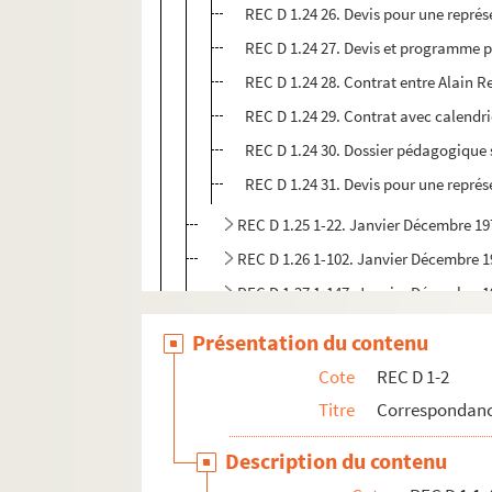
REC D 1.24 26. Devis pour une repré
REC D 1.24 27. Devis et programme p
REC D 1.24 28. Contrat entre Alain R
REC D 1.24 29. Contrat avec calendr
REC D 1.24 30. Dossier pédagogique 
REC D 1.24 31. Devis pour une repré
REC D 1.25 1-22. Janvier Décembre 19
REC D 1.26 1-102. Janvier Décembre 
REC D 1.27 1-147. Janvier Décembre 
REC D 1.28 1-31. Janvier Décembre 19
Présentation du contenu
REC D 1.29 1-29. Janvier Décembre 19
Cote
REC D 1-2
REC D 1.30 1-29. Janvier Décembre 19
Titre
Correspondanc
REC D 1.31 1-23. Janvier Décembre 19
Description du contenu
REC D 1.32 1-55. Janvier Décembre 19