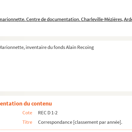
a marionnette. Centre de documentation. Charleville-Mézières, Ar
 Marionnette, inventaire du fonds Alain Recoing
 Laurent pour Alain Recoing
tronage de Saint-Denis
entation du contenu
 Alain Recoing et programme de la maison de la culture d'Amiens
Cote
REC D 1-2
du syndicat national des arts de la marionnette et de l'animation
Titre
Correspondance [classement par année].
ognard