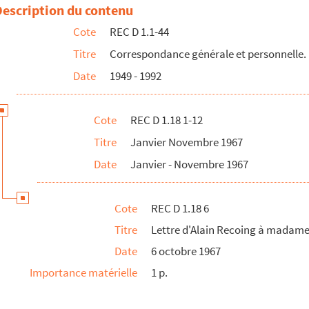
ing
Description du contenu
s d'établissements scolaires
Cote
REC D 1.1-44
a marionnette pédagogique et du congrès de l'Union international ...
Titre
Correspondance générale et personnelle.
ng
Date
1949 - 1992
Chauchois
Cote
REC D 1.18 1-12
Titre
Janvier Novembre 1967
Date
Janvier - Novembre 1967
Cote
REC D 1.18 6
Titre
Lettre d'Alain Recoing à madam
Date
6 octobre 1967
Importance matérielle
1 p.