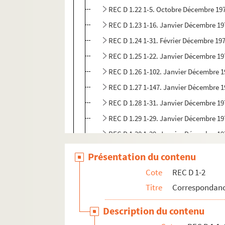
REC D 1.22 1-5. Octobre Décembre 19
REC D 1.23 1-16. Janvier Décembre 19
REC D 1.24 1-31. Février Décembre 19
REC D 1.25 1-22. Janvier Décembre 19
REC D 1.26 1-102. Janvier Décembre 
REC D 1.27 1-147. Janvier Décembre 
REC D 1.28 1-31. Janvier Décembre 19
REC D 1.29 1-29. Janvier Décembre 19
REC D 1.30 1-29. Janvier Décembre 19
REC D 1.31 1-23. Janvier Décembre 19
Présentation du contenu
REC D 1.32 1-55. Janvier Décembre 19
Cote
REC D 1-2
REC D 1.33 1-72. Janvier Décembre 19
Titre
Correspondanc
REC D 1.34 1-45. Janvier Décembre 19
Description du contenu
REC D 1.35 1-31. Janvier Décembre 19