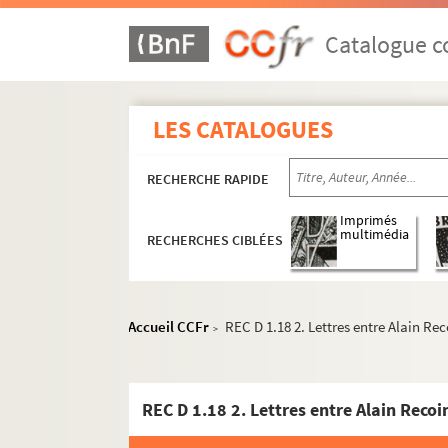
Catalogue co
LES CATALOGUES
RECHERCHE RAPIDE
Imprimés
REC A 1-3. Éléments biographiques.
multimédia
RECHERCHES CIBLÉES
REC D 1-2. Correspondance [classement par an
REC D 1.1-44. Correspondance générale et p
Accueil CCFr
REC D 1.18 2. Lettres entre Alain Re
REC D 1.1 1. Septembre 1949
>
REC D 1.2 1-10. Mars décembre 1951
REC D 1.3 1-10. Février juillet 1952
REC D 1.18 2. Lettres entre Alain Recoi
REC D 1.4 1-3. Juin Octobre 1953